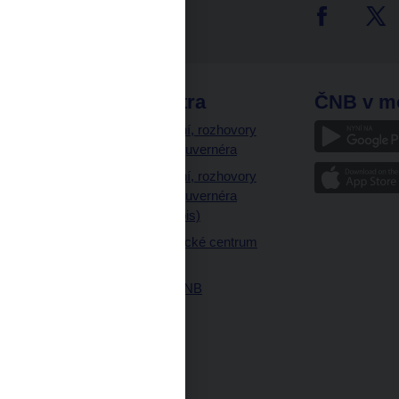
tter
odkazy
ČNB extra
ČNB v m
a
Vystoupení, rozhovory
a články guvernéra
ázky
Vystoupení, rozhovory
ajetku
a články guvernéra
ných prostor
(úplný výpis)
Návštěvnické centrum
ČNB
Historie ČNB