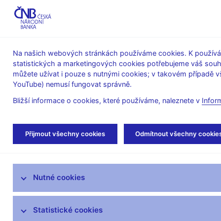
ABO-K
Na našich webových stránkách používáme cookies. K používán
statistických a marketingových cookies potřebujeme váš sou
O ČNB
Měnová
Finanční
můžete užívat i pouze s nutnými cookies; v takovém případě vš
YouTube) nemusí fungovat správně.
politika
stabilita
Bližší informace o cookies, které používáme, naleznete v
Infor
Úvod
Dohled a regulace
Ochrana spotřebi
Přijmout všechny cookies
Odmítnout všechny cookie
Strategie dohledu
Nutné cookies
Co nového v dohledu
Legislativní základna
Statistické cookies
Výkon dohledu