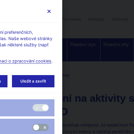
Uživatelská sekce
Stalo se
Pro média
Kontakty
Stížnosti
í preferenčních,
hlas. Naše webové stránky
Dohled a
Bankovky a
Platební styk
Finanční trhy
ak některé služby (např.
regulace
mince
maci o zpracování cookies
.
tele
Upozornění ČNB na aktivity
s
Uložit a zavřít
9. 6. 2022
Upozornění na aktivity 
Group LTD
Česká národní banka upozorňuje veřejnost, že společnost P
akciemi, komoditami, akciovými indexy a nástroji peněžního t