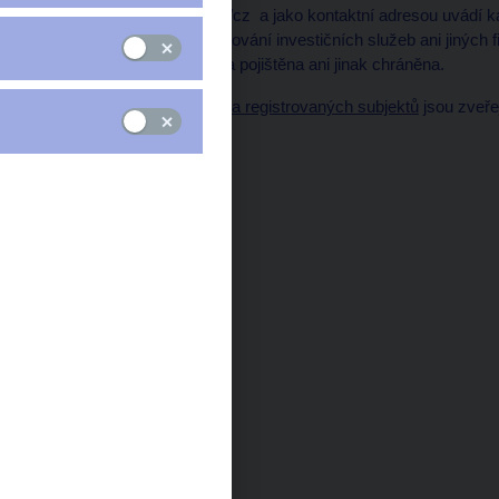
https://perfct-group.com/cz a jako kontaktní adresou uvádí 
žádné povolení k poskytování investičních služeb ani jiných 
investice není ze zákona pojištěna ani jinak chráněna.
Seznamy regulovaných a registrovaných subjektů
jsou zveře
banky.