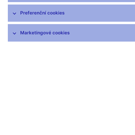
Mezinárodní aktivity v oblasti regulace a
Preferenční cookies
dohledu
DORA – Digitální provozní odolnost
Marketingové cookies
finančního trhu
Seznamy a evidence
Souhrnné informace o finančním sektoru
Informace uveřejňované emitenty
Informace o krátkých pozicích
Centrální registr úvěrů
Dohledový whistleblowing
Finanční inovace
Ochrana spotřebitele