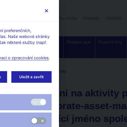
Uživatelská sekce
Stalo se
Pro média
Kontakty
Stížnosti
í preferenčních,
hlas. Naše webové stránky
Dohled a
Bankovky a
Platební styk
Finanční trhy
ak některé služby (např.
regulace
mince
maci o zpracování cookies
.
tele
Upozornění ČNB na aktivity
s
Uložit a zavřít
19. 5. 2026
Upozornění na aktivity 
eurocorporate-asset-m
zneužívající jméno spol