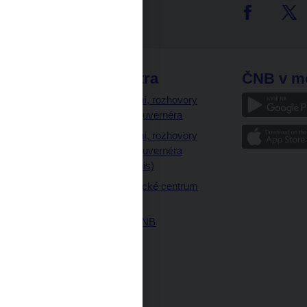
tter
odkazy
ČNB extra
ČNB v m
a
Vystoupení, rozhovory
a články guvernéra
ázky
Vystoupení, rozhovory
ajetku
a články guvernéra
ných prostor
(úplný výpis)
Návštěvnické centrum
ČNB
Historie ČNB