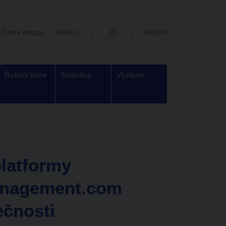
Časté dotazy
Kariéra
English
Řešení krize
Statistika
Výzkum
platformy
anagement.com
ečnosti