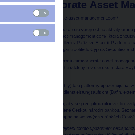
Eurocorporate Asset M
Web: https://eurocorporate-asset-management.com/
Česká národní banka upozorňuje veřejnost na aktivity online
https://eurocorporate-asset-management.com/, která zneuží
Management S.A., se sídlem v Paříži ve Francii. Platforma u
licencí od kyperského orgánu dohledu Cyprus Securities 
Subjekt provozující platformu eurocorporate-asset-managem
k činnosti na finančním trhu uděleným v členském státě EU,
jejímu dohledu.
Na aktivity (odcizení identity) této platformy upozorňuje na
Bundesanstalt für Finanzdienstleistungsaufsicht (Bafin, exter
Doporučujeme veřejnosti, aby se před jakoukoli investicí vžd
oprávnění k činnosti udělené Českou národní bankou.
Seznam
finančního trhu
jsou dostupné na webových stránkách České 
Subjekt k okamžiku uveřejnění tohoto upozornění nedispon
seznam regulovaných a registrovaných subjektů finančního t