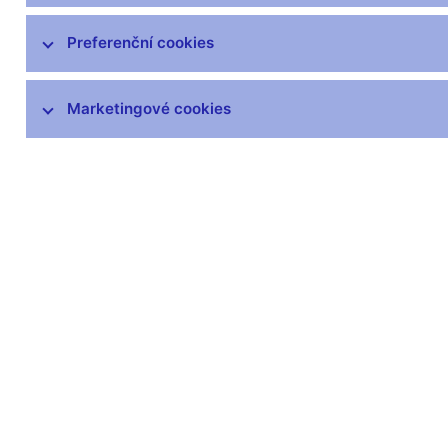
Mezinárodní aktivity v oblasti regulace a
Preferenční cookies
dohledu
DORA – Digitální provozní odolnost
Marketingové cookies
finančního trhu
Seznamy a evidence
Souhrnné informace o finančním sektoru
Informace uveřejňované emitenty
Informace o krátkých pozicích
Centrální registr úvěrů
Dohledový whistleblowing
Finanční inovace
Ochrana spotřebitele