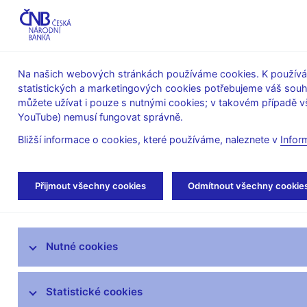
ABO-K
Na našich webových stránkách používáme cookies. K používán
statistických a marketingových cookies potřebujeme váš sou
O ČNB
Měnová
Finanční
můžete užívat i pouze s nutnými cookies; v takovém případě vš
YouTube) nemusí fungovat správně.
politika
stabilita
Bližší informace o cookies, které používáme, naleznete v
Infor
Úvod
Dohled a regulace
Ochrana spotřebi
Přijmout všechny cookies
Odmítnout všechny cookie
Strategie dohledu
Nutné cookies
Co nového v dohledu
Legislativní základna
Statistické cookies
Výkon dohledu