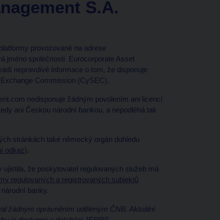
anagement S.A.
 platformy provozované na adrese
vá jméno společnosti Eurocorporate Asset
vádí nepravdivé informace o tom, že disponuje
and Exchange Commission (CySEC).
ent.com nedisponuje žádným povolením ani licencí
 tedy ani Českou národní bankou, a nepodléhá tak
 svých stránkách také německý orgán dohledu
ní odkaz)
.
y ujistila, že poskytovatel regulovaných služeb má
y regulovaných a registrovaných subjektů
národní banky.
oval žádným oprávněním uděleným ČNB. Aktuální
rhu je dostupný v
databázi JERRS
.