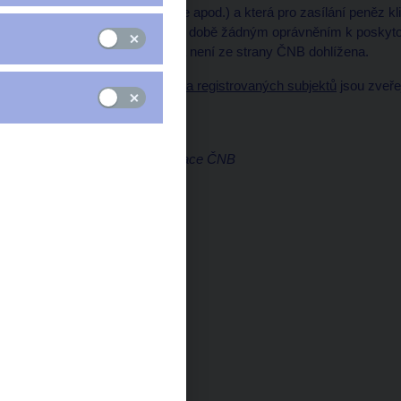
(např. forex, binární opce apod.) a která pro zasílání peněz 
nedisponuje v současné době žádným oprávněním k poskytová
trhu v České republice a není ze strany ČNB dohlížena.
Seznamy regulovaných a registrovaných subjektů
jsou zveře
banky.
Marek Zeman
Ředitel odboru komunikace ČNB