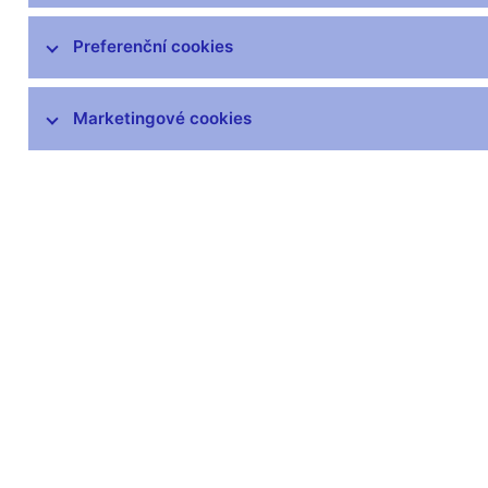
Mezinárodní aktivity v oblasti regulace a
Preferenční cookies
dohledu
DORA – Digitální provozní odolnost
Marketingové cookies
finančního trhu
Seznamy a evidence
Souhrnné informace o finančním sektoru
Informace uveřejňované emitenty
Informace o krátkých pozicích
Centrální registr úvěrů
Dohledový whistleblowing
Finanční inovace
Ochrana spotřebitele