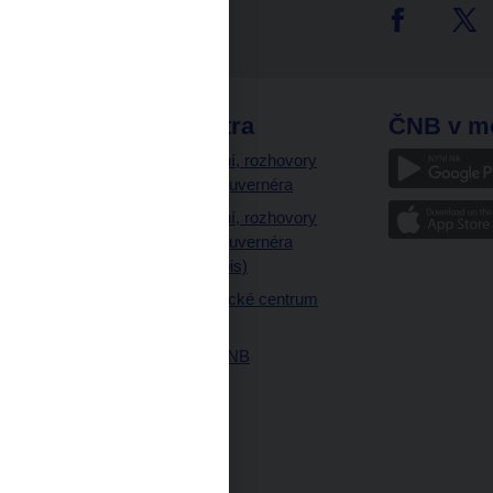
tter
odkazy
ČNB extra
ČNB v m
a
Vystoupení, rozhovory
a články guvernéra
ázky
Vystoupení, rozhovory
ajetku
a články guvernéra
ných prostor
(úplný výpis)
Návštěvnické centrum
ČNB
Historie ČNB