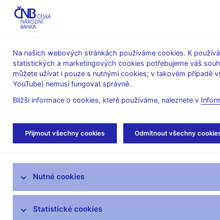
ABO-K
Na našich webových stránkách používáme cookies. K používán
statistických a marketingových cookies potřebujeme váš sou
O ČNB
Měnová
Finanční
můžete užívat i pouze s nutnými cookies; v takovém případě vš
YouTube) nemusí fungovat správně.
politika
stabilita
Bližší informace o cookies, které používáme, naleznete v
Infor
Úvod
Dohled a regulace
Ochrana spotřebi
Přijmout všechny cookies
Odmítnout všechny cookie
Strategie dohledu
Nutné cookies
Co nového v dohledu
Legislativní základna
Statistické cookies
Výkon dohledu