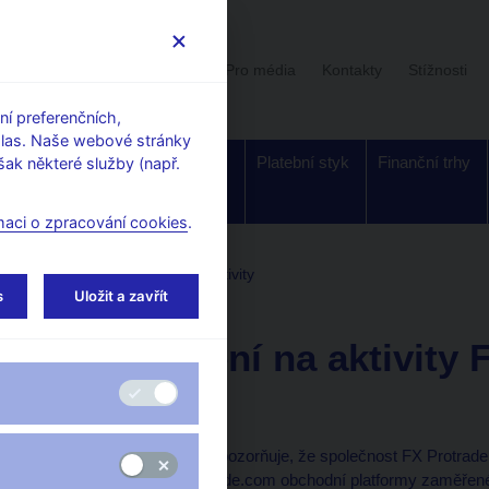
Uživatelská sekce
Stalo se
Pro média
Kontakty
Stížnosti
í preferenčních,
hlas. Naše webové stránky
Dohled a
Bankovky a
Platební styk
Finanční trhy
ak některé služby (např.
regulace
mince
maci o zpracování cookies
.
tele
Upozornění ČNB na aktivity
s
Uložit a zavřít
20. 1. 2016
Upozornění na aktivity 
Company
Česká národní banka upozorňuje, že společnost FX Protrade
stránkách http://fxprotrade.com obchodní platformy zaměřené