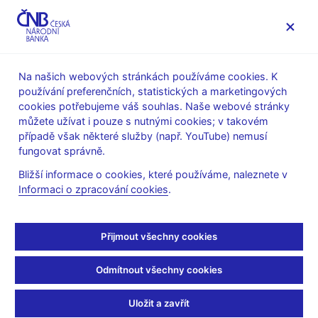
MENU
Na našich webových stránkách používáme cookies. K
používání preferenčních, statistických a marketingových
Úvod
Dohled a regulace
Ochrana spotřebitele
cookies potřebujeme váš souhlas. Naše webové stránky
Upozornění ČNB na aktivity
můžete užívat i pouze s nutnými cookies; v takovém
případě však některé služby (např. YouTube) nemusí
3. 12. 2021
fungovat správně.
Upozornění k prezentaci
Bližší informace o cookies, které používáme, naleznete v
Informaci o zpracování cookies
.
společnosti XIXOIO
Česká národní banka upozorňuje veřejnost, že společnost
Přijmout všechny cookies
XIXOIO a.s., nabízející investování do virtuálních tokenů,
není regulována Českou národní bankou. V této souvislosti
Odmítnout všechny cookies
pak
Česká národní banka upozorňuje na prezentaci této
společnosti vůči veřejnosti, která
může vzbuzovat mylný
Uložit a zavřít
dojem, že obchodní model společnosti XIXOIO a.s. a její