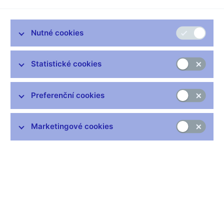
podnikání byly Českou národní bankou schváleny, povoleny
nebo alespoň zčásti regulovány.
Nutné cookies
Společnosti XIXOIO a.s. nebylo uděleno žádné povolení České
národní banky k podnikání na finančním trhu. Česká národní
banka pouze v minulosti zodpověděla několik specifických
Statistické cookies
dotazů společnosti XIXOIO a.s., jako tomu je v případě
jakéhokoliv tazatele, který splní podmínky podání tzv.
kvalifikovaného dotazu. Vyjádření České národní banky ke
Preferenční cookies
kvalifikovaným dotazům vychází z konkrétních okolností
popsaných tazatelem. Tyto závěry nepředstavují žádnou formu
povolení k činnosti. Česká národní banka v této souvislosti
Marketingové cookies
uvádí, že činnost společnosti XIXOIO a.s. spočívající ve
vydávání tokenů sama o sobě nepředstavuje činnost podléhající
dohledu ČNB.
V souvislosti s investicemi do virtuálních tokenů, které
společnost XIXOIO a.s. nabízí, pak Česká národní banka
v podrobnostech odkazuje na
Upozornění na rizika investic do
alternativních investičních produktů
.