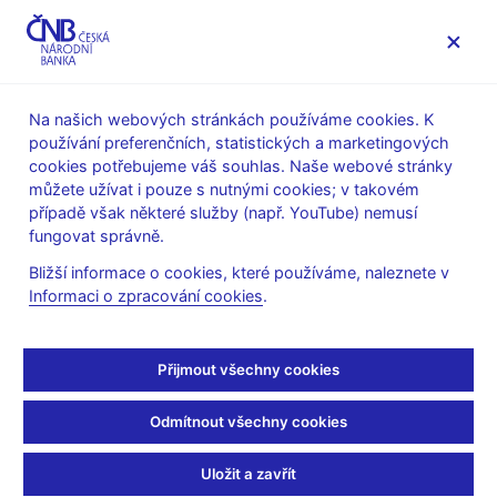
MENU
Na našich webových stránkách používáme cookies. K
používání preferenčních, statistických a marketingových
Úvod
Dohled a regulace
Legislativní základna
cookies potřebujeme váš souhlas. Naše webové stránky
Obchodování s OTC deriváty, sekuritizace a crowdfunding
můžete užívat i pouze s nutnými cookies; v takovém
Právní předpisy
případě však některé služby (např. YouTube) nemusí
fungovat správně.
Právní předpisy
Bližší informace o cookies, které používáme, naleznete v
Informaci o zpracování cookies
.
Přímo závazné předpisy EU
Skupinové financování – crowdfunding
Přijmout všechny cookies
Nařízení Evropského parlamentu a Rady (EU) 2020/1503
(externí odkaz)
o evropských poskytovatelích služeb
Odmítnout všechny cookies
skupinového financování pro podniky a o změně nařízení
(EU) 2017/1129 a směrnice (EU) 2019/1937
Uložit a zavřít
Nařízení Komise v přenesené pravomoci (EU) 2022/1988