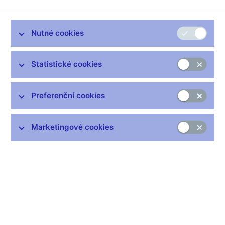
navyšování kapitálu WPB Capital z peněžních prostředků
družstevní záložny poskytnutých formou úvěrů, nabývání
nedovolených typů cenných papírů a obcházení limitu
Nutné cookies
angažovanosti. To vše se podle zjištění ČNB dělo přes síť
účelově založených obchodních společností, kterou WPB
Statistické cookies
Capital využívala. Rozhodnutí nabylo právní moci 24.
června 2014. V souladu se svojí zákonnou povinností ČNB
podá návrh na jmenování likvidátora WPB Capital.
Preferenční cookies
Likvidátora na návrh ČNB jmenuje soud.
WPB Capital poskytovala úvěry v řádech desítek milionů korun
Marketingové cookies
účelově založeným obchodním společnostem. Tyto peněžní
prostředky následně putovaly řetězcem transakcí zpět do
družstevní záložny ve formě dalších členských vkladů
vedoucích pracovníků družstevní záložny nebo obchodních
společností z její holdingové skupiny.
WPB Capital zároveň obcházela limity angažovanosti, a to
prostřednictvím nákupu cenných papírů, jejichž nabývání je jí z
obezřetnostních důvodů zákonem zapovězeno. Tyto cenné
papíry nabývala nejen na vlastní účet, ale také prostřednictvím