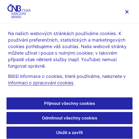
MENU
Na našich webových stránkách používáme cookies. K
používání preferenčních, statistických a marketingových
Úvod
Stalo se
Tiskové zprávy
cookies potřebujeme váš souhlas. Naše webové stránky
můžete užívat i pouze s nutnými cookies; v takovém
TISKOVÉ ZPRÁVY
24. 6. 2014
Regulace, dohled
případě však některé služby (např. YouTube) nemusí
fungovat správně.
Odejmutí povolení WPB
Bližší informace o cookies, které používáme, naleznete v
Informaci o zpracování cookies
.
Capital
Sdílejte
Přijmout všechny cookies
Odmítnout všechny cookies
Česká národní banka odejmula WPB Capital povolení
Uložit a zavřít
působit jako družstevní záložna. Důvodem bylo umělé