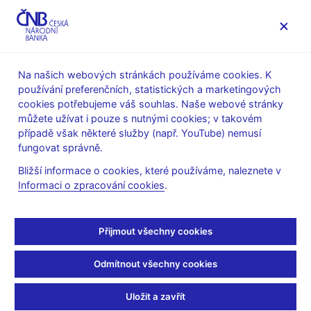
MENU
Na našich webových stránkách používáme cookies. K
používání preferenčních, statistických a marketingových
Úvod
Bankovky a mince
Peněžní oběh
cookies potřebujeme váš souhlas. Naše webové stránky
Ukončení platnosti bankovek vzoru 1993
můžete užívat i pouze s nutnými cookies; v takovém
případě však některé služby (např. YouTube) nemusí
Ukončení platnosti
fungovat správně.
bankovek vzoru 1993
Bližší informace o cookies, které používáme, naleznete v
Informaci o zpracování cookies
.
Dne 2. ledna 2007 byla ve Sbírce zákonů publikována vyhláška
České národní banky č. 2/2007 Sb., kterou se dnem 31. ledna
Přijmout všechny cookies
2007 ukončuje platnost bankovek 50 Kč, 100 Kč, 200 Kč a 500
Kč vzoru 1993. Bankovky vzoru 1993 uvedených hodnot se od
Odmítnout všechny cookies
později vydaných vzorů liší zejména tím, že na lícní straně mají
letopočet 1993 a na rubové straně v dolní části kuponu
Uložit a zavřít
s vodoznakem není vytištěno grafické logo (viz vyobrazení