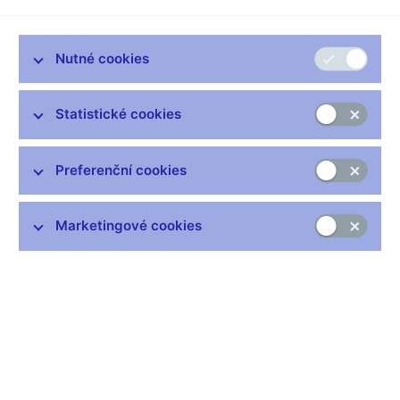
bankovek).
Neplatné bankovky vyměňují v době od 1. února 2007 do 31.
Nutné cookies
ledna 2010 všechny banky a od 1. února 2010 pouze Česká
národní banka.
Vyobrazení všech bankovek, kterým končí platnost k 31.1.2007
Statistické cookies
Preferenční cookies
Marketingové cookies
Zůstaňme v kontaktu
Newsletter