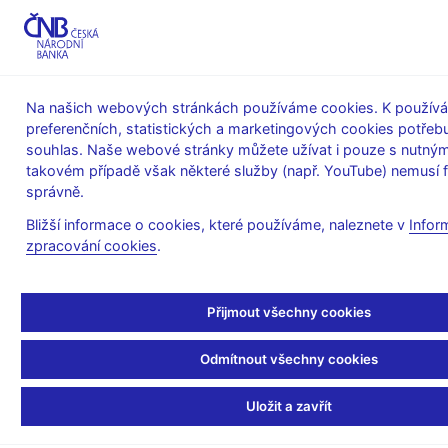
MENU
Na našich webových stránkách používáme cookies. K používá
preferenčních, statistických a marketingových cookies potřeb
Úvod
Bankovky a mince
Peněžní oběh
souhlas. Naše webové stránky můžete užívat i pouze s nutným
Struktura peněz v oběhu
takovém případě však některé služby (např. YouTube) nemusí 
Struktura peněz v oběhu podle stavu ke dni 31. 12. 2024
správně.
Struktura peněz v oběhu
Bližší informace o cookies, které používáme, naleznete v
Infor
zpracování cookies
.
podle stavu ke dni 31. 12.
2024
Přijmout všechny cookies
Odmítnout všechny cookies
Nominální
V oběhu
Podíl
V oběhu
Podíl
Uložit a zavřít
hodnota
v mil. Kč
v %
v mil. kusů
v %