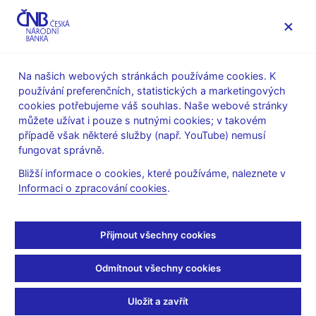
MENU
Na našich webových stránkách používáme cookies. K
používání preferenčních, statistických a marketingových
Úvod
Bankovky a mince
Numizmatika
cookies potřebujeme váš souhlas. Naše webové stránky
Stříbrné mince
2023
můžete užívat i pouze s nutnými cookies; v takovém
Pamětní stříbrná mince ke 150. výročí narození Maxe
případě však některé služby (např. YouTube) nemusí
Švabinského
fungovat správně.
Pamětní stříbrná mince
Bližší informace o cookies, které používáme, naleznete v
Informaci o zpracování cookies
.
ke 150. výročí narození
Maxe Švabinského
Přijmout všechny cookies
Odmítnout všechny cookies
Příprava návrhů platidla – soutěžní podmínky (pdf, 544 kB)
Technická příprava platidla – výsledky soutěže
Uložit a zavřít