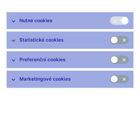
Nutné cookies
Statistické cookies
Preferenční cookies
Dnem 13. září 2023 vydává Česká národní banka pamětní
stříbrnou dvousetkorunu ke 150. výročí narození Maxe
Marketingové cookies
Švabinského. Dvousetkoruna je ražena ze slitiny obsahující 925
dílů stříbra a 75 dílů mědi a vydává se ve dvojím provedení,
v běžném a špičkovém (proof), které se liší povrchovou
úpravou a provedením hrany. U mincí špičkové kvality je pole
mince vysoce leštěné a reliéf je matován, hrana je hladká
s vlysem „ČESKÁ NÁRODNÍ BANKA * Ag 0.925 * 13 g *“.
Mince běžné kvality mají hranu vroubkovanou. Průměr mince je
31 mm, hmotnost 13 g a síla je 2,25 mm. Stejně jako u každé
ražby mincí jsou i u těchto mincí povoleny odchylky v průměru