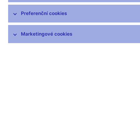
poškozených a neplatných peněz
Výskyt padělků
Preferenční cookies
Peněžní oběh
Marketingové cookies
Numizmatika
Plán emise mincí a bankovek v
letech 2026–2030
Plán emise mincí a bankovek v
letech 2021–2025
Aktuálně vyhlášené podmínky k
soutěžím na umělecké návrhy
Prodej sběratelského materiálu
Legislativa