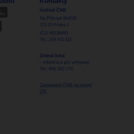
obilu
Kontakty
Ústředí ČNB
Na Příkopě 864/28
115 03 Praha 1
IČO 48136450
Tel.: 224 411 111
Zelená linka
– informace pro veřejnost
Tel.: 800 160 170
Zastoupení ČNB na území
ČR