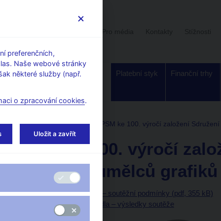
Uživatelská sekce
Stalo se
Pro média
Kontakty
Stížnosti
í preferenčních,
hlas. Naše webové stránky
Dohled a
Bankovky a
Platební styk
Finanční trhy
ak některé služby (např.
regulace
mince
maci o zpracování cookies
.
Stříbrné mince
2017
PSM ke 100. výročí založení Sdružení 
s
Uložit a zavřít
PSM ke 100. výročí zalo
českých umělců grafiků 
Příprava návrhů platidla – soutěžní podmínky (pdf, 355 kB)
Technická příprava platidla – výsledky soutěže