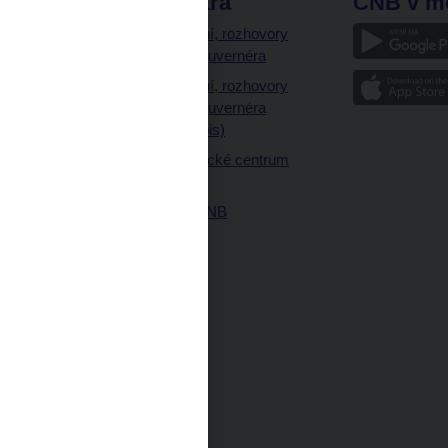
odkazy
ČNB extra
ČNB v m
a
Vystoupení, rozhovory
a články guvernéra
ázky
Vystoupení, rozhovory
ajetku
a články guvernéra
ných prostor
(úplný výpis)
Návštěvnické centrum
ČNB
Historie ČNB