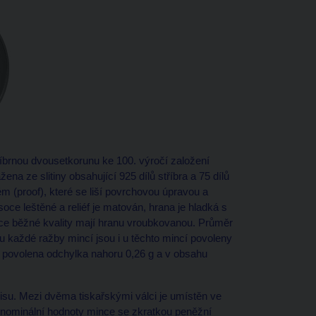
íbrnou dvousetkorunu ke 100. výročí založení
na ze slitiny obsahující 925 dílů stříbra a 75 dílů
 (proof), které se liší povrchovou úpravou a
oce leštěné a reliéf je matován, hrana je hladká s
 běžné kvality mají hranu vroubkovanou. Průměr
u každé ražby mincí jsou i u těchto mincí povoleny
 povolena odchylka nahoru 0,26 g a v obsahu
lisu. Mezi dvěma tiskařskými válci je umístěn ve
nominální hodnoty mince se zkratkou peněžní