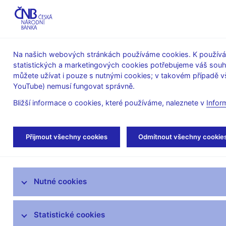
ABO-K
Na našich webových stránkách používáme cookies. K používán
statistických a marketingových cookies potřebujeme váš sou
O ČNB
Měnová
Finanční
můžete užívat i pouze s nutnými cookies; v takovém případě vš
YouTube) nemusí fungovat správně.
politika
stabilita
Bližší informace o cookies, které používáme, naleznete v
Infor
Úvod
Bankovky a mince
Numizmatika
Přijmout všechny cookies
Odmítnout všechny cookie
Bankovky
Nutné cookies
Mince
Výměna tuzemských peněz
Statistické cookies
opotřebených oběhem, běžně