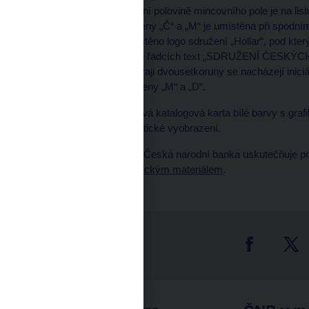
jednotky „200 Kč“. V horní polovině mincovního pole je na l
mincovny tvořená písmeny „Č“ a „M“ je umístěna při spodním
v horní části mince umístěno logo sdružení „Hollar“, pod kte
polovině mince je v šesti řádcích text „SDRUŽENÍ ČESK
– 2017“. Při spodním okraji dvousetkoruny se nacházejí inici
tvořeny spojenými písmeny „M“ a „D“.
Ke každé minci se dodává katalogová karta bílé barvy s graf
je popis mince a její plastické vyobrazení.
Prodej pamětních mincí Česká národní banka uskutečňuje p
obchodovat s numismatickým materiálem
.
tter