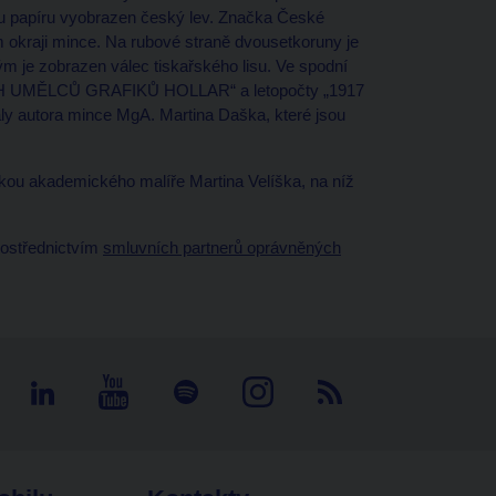
istu papíru vyobrazen český lev. Značka České
 okraji mince. Na rubové straně dvousetkoruny je
rým je zobrazen válec tiskařského lisu. Ve spodní
ÝCH UMĚLCŮ GRAFIKŮ HOLLAR“ a letopočty „1917
ály autora mince MgA. Martina Daška, které jsou
ikou akademického malíře Martina Velíška, na níž
rostřednictvím
smluvních partnerů oprávněných