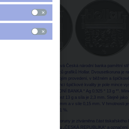
Dnem 4. října 2017 vydává Česká národní banka pamětní stř
Sdružení českých umělců grafiků Hollar. Dvousetkoruna je raže
mědi a vydává se ve dvojím provedení, v běžném a špičkovém
provedením hrany. U mincí špičkové kvality je pole mince vys
vlysem „ČESKÁ NÁRODNÍ BANKA * Ag 0.925 * 13 g *“. Mince
mince je 31 mm, hmotnost 13 g a síla je 2,3 mm. Stejně jako 
odchylky v průměru 0,1 mm a v síle 0,15 mm. V hmotnosti je
stříbra odchylka nahoru 1 %.
Na lícní straně dvousetkoruny je ztvárněna část tiskařského 
třech řádcích název státu „ČESKÁ REPUBLIKA“ a označení 