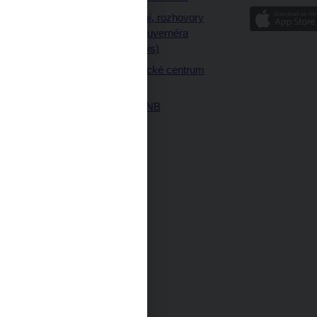
ázky
Vystoupení, rozhovory
ajetku
a články guvernéra
ných prostor
(úplný výpis)
Návštěvnické centrum
ČNB
Historie ČNB