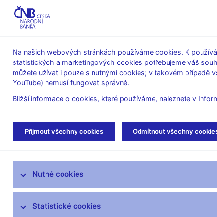
ABO-K
Na našich webových stránkách používáme cookies. K používán
statistických a marketingových cookies potřebujeme váš sou
O ČNB
Měnová
Finanční
můžete užívat i pouze s nutnými cookies; v takovém případě vš
YouTube) nemusí fungovat správně.
politika
stabilita
Bližší informace o cookies, které používáme, naleznete v
Infor
Úvod
Bankovky a mince
Numizmatika
Přijmout všechny cookies
Odmítnout všechny cookie
Bankovky
Nutné cookies
Mince
Výměna tuzemských peněz
Statistické cookies
opotřebených oběhem, běžně