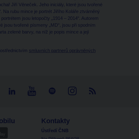
hař Jiří Věneček. Jeho iniciály, které jsou tvořené
Na rubu mince je portrét Jiřího Koláře ztvárněný
 portrétem jsou letopočty „1914 – 2014“. Autorem
eré jsou tvořené písmeny „MD“, jsou při spodním
ta zelené barvy, na níž je popis mince a její
rostřednictvím
smluvních partnerů oprávněných
obilu
Kontakty
Ústředí ČNB
Na Příkopě 864/28