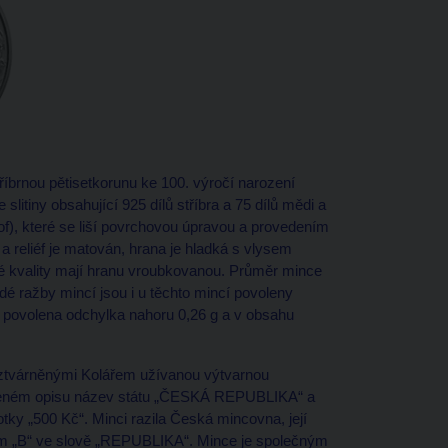
brnou pětisetkorunu ke 100. výročí narození
slitiny obsahující 925 dílů stříbra a 75 dílů mědi a
), které se liší povrchovou úpravou a provedením
a reliéf je matován, hrana je hladká s vlysem
kvality mají hranu vroubkovanou. Průměr mince
dé ražby mincí jsou i u těchto mincí povoleny
 povolena odchylka nahoru 0,26 g a v obsahu
ty ztvárněnými Kolářem užívanou výtvarnou
vřeném opisu název státu „ČESKÁ REPUBLIKA“ a
ky „500 Kč“. Minci razila Česká mincovna, její
em „B“ ve slově „REPUBLIKA“. Mince je společným