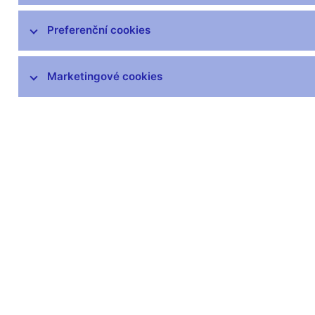
poškozených a neplatných peněz
Výskyt padělků
Preferenční cookies
Peněžní oběh
Marketingové cookies
Numizmatika
Plán emise mincí a bankovek v
letech 2026–2030
Plán emise mincí a bankovek v
letech 2021–2025
Aktuálně vyhlášené podmínky k
soutěžím na umělecké návrhy
Prodej sběratelského materiálu
Legislativa