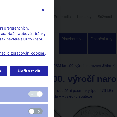
Uživatelská sekce
Stalo se
Pro média
Kontakty
Stížnosti
í preferenčních,
hlas. Naše webové stránky
Dohled a
Bankovky a
Platební styk
Finanční trhy
ak některé služby (např.
regulace
mince
maci o zpracování cookies
.
Stříbrné mince
2014
PSM ke 100. výročí narození Jiřího Ko
s
Uložit a zavřít
PSM ke 100. výročí naro
Příprava návrhů platidla – soutěžní podmínky (pdf, 476 kB)
Technická příprava platidla – výsledky soutěže