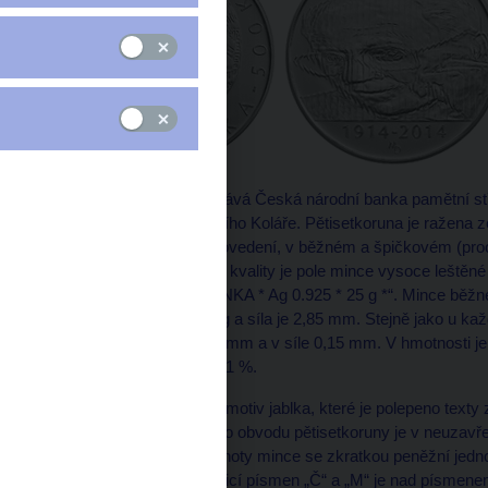
Dnem 24. září 2014 vydává Česká národní banka pamětní stří
výtvarníka a básníka Jiřího Koláře. Pětisetkoruna je ražena ze 
vydává se ve dvojím provedení, v běžném a špičkovém (proof
hrany. U mincí špičkové kvality je pole mince vysoce leštěné 
„ČESKÁ NÁRODNÍ BANKA * Ag 0.925 * 25 g *“. Mince běžné 
je 40 mm, hmotnost 25 g a síla je 2,85 mm. Stejně jako u kaž
odchylky v průměru 0,1 mm a v síle 0,15 mm. V hmotnosti je
stříbra odchylka nahoru 1 %.
Na lícní straně mince je motiv jablka, které je polepeno tex
technikou chiasmáže. Po obvodu pětisetkoruny je v neuza
označení nominální hodnoty mince se zkratkou peněžní jednot
značka tvořená kompozicí písmen „Č“ a „M“ je nad písmen