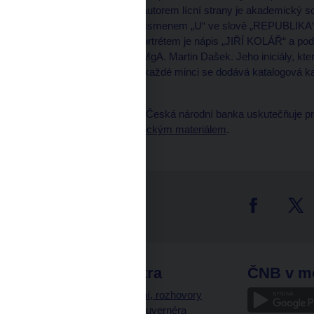
dílem dvou výtvarníků, autorem lícní strany je akademický soc
písmeny „jv“, jsou nad písmenem „U“ ve slově „REPUBLIKA“. 
technikou roláže. Nad portrétem je nápis „JIŘÍ KOLÁŘ“ a pod
rubové strany mince je MgA. Martin Dašek. Jeho iniciály, kt
okraji pětisetkoruny. Ke každé minci se dodává katalogová kar
plastické vyobrazení.
Prodej pamětních mincí Česká národní banka uskutečňuje p
obchodovat s numismatickým materiálem
.
tter
odkazy
ČNB extra
ČNB v m
a
Vystoupení, rozhovory
a články guvernéra