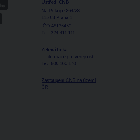
Ústředí ČNB
Na Příkopě 864/28
115 03 Praha 1
IČO 48136450
Tel.: 224 411 111
Zelená linka
– informace pro veřejnost
Tel.: 800 160 170
Zastoupení ČNB na území
ČR