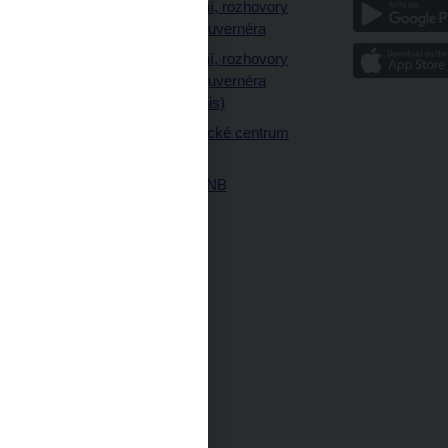
a
Vystoupení, rozhovory
a články guvernéra
ázky
Vystoupení, rozhovory
ajetku
a články guvernéra
ných prostor
(úplný výpis)
Návštěvnické centrum
ČNB
Historie ČNB