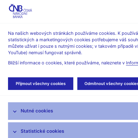
ABO-K
Na našich webových stránkách používáme cookies. K používán
statistických a marketingových cookies potřebujeme váš sou
O ČNB
Měnová
Finanční
můžete užívat i pouze s nutnými cookies; v takovém případě vš
YouTube) nemusí fungovat správně.
politika
stabilita
Bližší informace o cookies, které používáme, naleznete v
Infor
Úvod
Bankovky a mince
Numizmatika
Přijmout všechny cookies
Odmítnout všechny cookie
PSM ke 100. výročí založení Sdružení českých umělců
Bankovky
Nutné cookies
Mince
Statistické cookies
Výměna tuzemských peněz