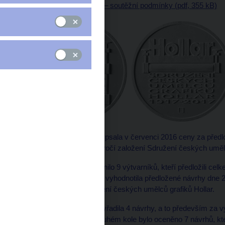
Příprava návrhů platidla – soutěžní podmínky (pdf, 355 kB)
Česká národní banka vypsala v červenci 2016 ceny za předl
bude vydána ke 100. výročí založení Sdružení českých umělců
Vypsání ceny se zúčastnilo 9 výtvarníků, kteří předložili c
návrhů na české peníze vyhodnotila předložené návrhy dne 
Piekar, předseda Sdružení českých umělců grafiků Hollar.
V prvním kole komise vyřadila 4 návrhy, a to především za v
zadaného tématu. Ve druhém kole bylo oceněno 7 návrhů, kte