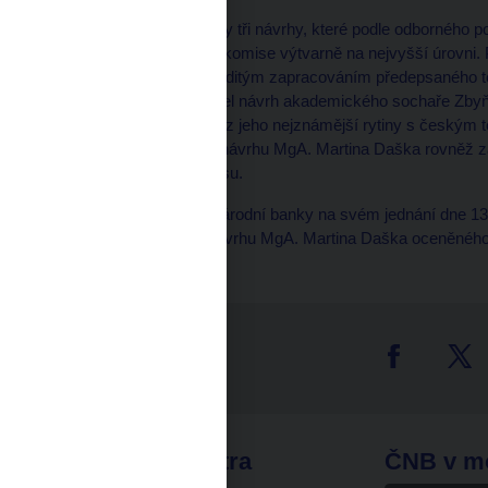
Do třetího kola postoupily tři návrhy, které podle odborného
které byly podle mínění komise výtvarně na nejvyšší úrovni.
který komisi zaujal nápaditým zapracováním předepsaného te
lisu.
Druhou cenu
obdržel návrh akademického sochaře Zbyň
portrétu a motivu kočky z jeho nejznámější rytiny s českým 
komise udělila dalšímu návrhu MgA. Martina Daška rovněž z
výstupu z tiskařského lisu.
Bankovní rada České národní banky na svém jednání dne 13. ř
realizaci mince podle návrhu MgA. Martina Daška oceněného
tter
odkazy
ČNB extra
ČNB v m