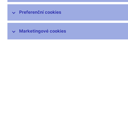
opotřebených oběhem, běžně
poškozených a neplatných peněz
Preferenční cookies
Výskyt padělků
Peněžní oběh
Marketingové cookies
Numizmatika
Plán emise mincí a bankovek v
letech 2026–2030
Plán emise mincí a bankovek v
letech 2021–2025
Aktuálně vyhlášené podmínky k
soutěžím na umělecké návrhy
Prodej sběratelského materiálu
Legislativa