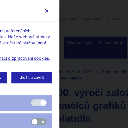
Uživatelská sekce
Stalo se
Pro média
Kontakty
Stížnosti
í preferenčních,
hlas. Naše webové stránky
Dohled a
Bankovky a
Platební styk
Finanční trhy
ak některé služby (např.
regulace
mince
maci o zpracování cookies
.
Plán emise mincí a bankovek v letech 2016–2020
Pamětní stříb
s
Uložit a zavřít
 grafiků Hollar – technická příprava platidla
PSM ke 100. výročí zalo
českých umělců grafiků 
příprava platidla