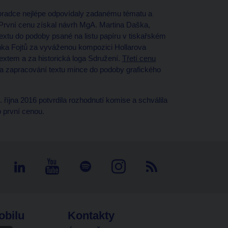
 poradce nejlépe odpovídaly zadanému tématu a
 První cenu získal návrh MgA. Martina Daška,
xtu do podoby psané na listu papíru v tiskařském
ka Fojtů za vyváženou kompozici Hollarova
textem a za historická loga Sdružení.
Třetí cenu
a zapracování textu mince do podoby grafického
íjna 2016 potvrdila rozhodnutí komise a schválila
 první cenou.
obilu
Kontakty