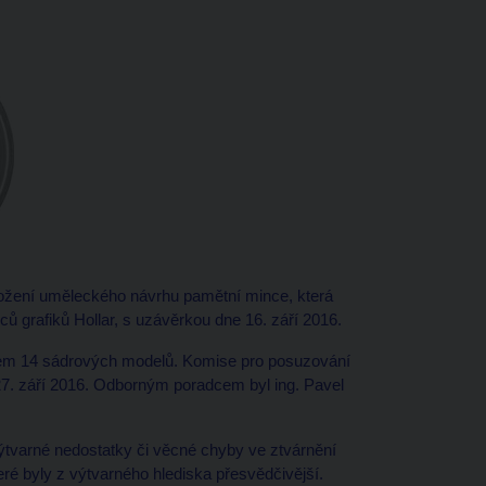
ožení uměleckého návrhu pamětní mince, která
 grafiků Hollar, s uzávěrkou dne 16. září 2016.
elkem 14 sádrových modelů. Komise pro posuzování
27. září 2016. Odborným poradcem byl ing. Pavel
ýtvarné nedostatky či věcné chyby ve ztvárnění
ré byly z výtvarného hlediska přesvědčivější.