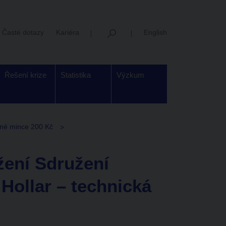
Časté dotazy
Kariéra
English
Řešení krize
Statistika
Výzkum
rné mince 200 Kč
žení Sdružení
Hollar – technická