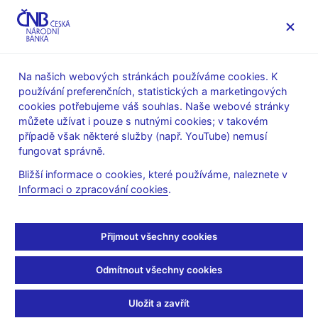
MENU
Na našich webových stránkách používáme cookies. K
používání preferenčních, statistických a marketingových
Úvod
Bankovky a mince
Mince
cookies potřebujeme váš souhlas. Naše webové stránky
20 Kč – vzor 2019 III
můžete užívat i pouze s nutnými cookies; v takovém
případě však některé služby (např. YouTube) nemusí
20 Kč – vzor 2019 III
fungovat správně.
Bližší informace o cookies, které používáme, naleznete v
|
10 h
|
20 h
|
50 h
|
1 Kč
|
2 Kč
|
5 Kč
|
10 Kč
|
50 Kč
|
Informaci o zpracování cookies
.
Přijmout všechny cookies
Odmítnout všechny cookies
Uložit a zavřít