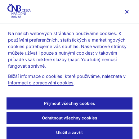
MENU
Na našich webových stránkách používáme cookies. K
používání preferenčních, statistických a marketingových
Úvod
Veřejnost
Servis pro média
cookies potřebujeme váš souhlas. Naše webové stránky
Vystoupení, konference, semináře
můžete užívat i pouze s nutnými cookies; v takovém
Prezentace a vystoupení
případě však některé služby (např. YouTube) nemusí
fungovat správně.
17. 6. 2014
Singer Miroslav
Bližší informace o cookies, které používáme, naleznete v
Zpráva o finanční
Informaci o zpracování cookies
.
stabilitě 2013/2014 (295
Přijmout všechny cookies
kB)
Odmítnout všechny cookies
Miroslav Singer, guvernér ČNB
Prezentace pro tiskovou konferenci
Uložit a zavřít
Praha, 17. června 2014