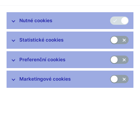
Nutné cookies
Zůstaňme v kontaktu
Newsletter
Statistické cookies
Preferenční cookies
Marketingové cookies
Nejčastější odkazy
Výměna neplatných bankovek
Informace k Sberbank CZ
Výměna poškozených peněz
Seznamy regulovaných a registrovaných subjektů
Kurzy devizového trhu