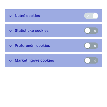
Setkání představitelů ČNB s Rozpočtovým výborem
Poslanecké sněmovny Parlamentu ČR
Praha, 11. prosince 2019
Nutné cookies
Statistické cookies
Zůstaňme v kontaktu
Newsletter
Preferenční cookies
Marketingové cookies
Nejčastější odkazy
Výměna neplatných bankovek
Informace k Sberbank CZ