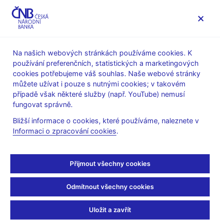
MENU
Na našich webových stránkách používáme cookies. K
používání preferenčních, statistických a marketingových
Úvod
Veřejnost
Servis pro média
cookies potřebujeme váš souhlas. Naše webové stránky
Vystoupení, konference, semináře
můžete užívat i pouze s nutnými cookies; v takovém
Prezentace a vystoupení
případě však některé služby (např. YouTube) nemusí
fungovat správně.
11. 12. 2019
Frait Jan
Bližší informace o cookies, které používáme, naleznete v
Zadluženost domácností
Informaci o zpracování cookies
.
spojená s úvěry na
Přijmout všechny cookies
bydlení a úvěry na
Odmítnout všechny cookies
spotřebu (pdf, 446 kB)
Uložit a zavřít
Jan Frait, ředitel sekce finanční stability