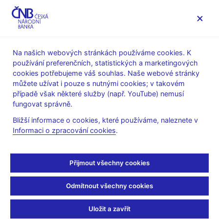
MENU
Na našich webových stránkách používáme cookies. K
používání preferenčních, statistických a marketingových
Úvod
Veřejnost
Servis pro média
cookies potřebujeme váš souhlas. Naše webové stránky
Vystoupení, konference, semináře
můžete užívat i pouze s nutnými cookies; v takovém
Prezentace a vystoupení
případě však některé služby (např. YouTube) nemusí
fungovat správně.
23. 9. 2009
Tomšík Vladimír
Bližší informace o cookies, které používáme, naleznete v
Role dnešní krize při
Informaci o zpracování cookies
.
řešení krize budoucí
Přijmout všechny cookies
(pdf, 237 kB)
Odmítnout všechny cookies
Vladimír Tomšík, člen bankovní rady ČNB
Poslanecká sněmovna Parlamentu ČR
Uložit a zavřít
Praha, 23. září 2009