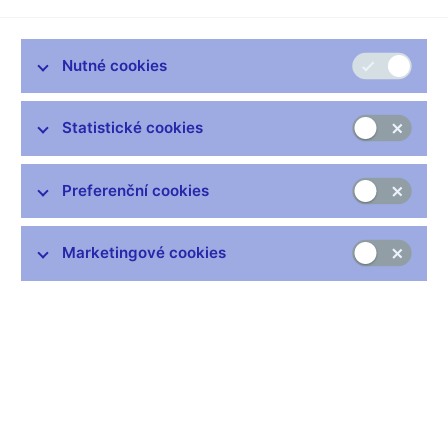
Nutné cookies
Zůstaňme v kontaktu
Newsletter
Statistické cookies
Preferenční cookies
Marketingové cookies
Nejčastější odkazy
Výměna neplatných bankovek
Informace k Sberbank CZ
Výměna poškozených peněz
Seznamy regulovaných a registrovaných subjektů
Kurzy devizového trhu