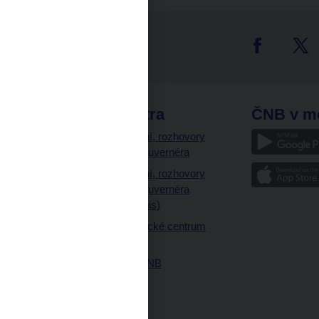
tter
odkazy
ČNB extra
ČNB v m
a
Vystoupení, rozhovory
a články guvernéra
ázky
Vystoupení, rozhovory
ajetku
a články guvernéra
ných prostor
(úplný výpis)
Návštěvnické centrum
ČNB
Historie ČNB