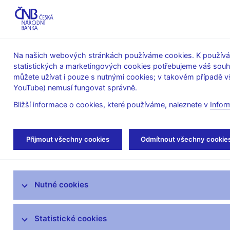
ABO-K
Na našich webových stránkách používáme cookies. K používán
statistických a marketingových cookies potřebujeme váš sou
O ČNB
Měnová
Finanční
můžete užívat i pouze s nutnými cookies; v takovém případě vš
YouTube) nemusí fungovat správně.
politika
stabilita
Bližší informace o cookies, které používáme, naleznete v
Infor
Úvod
Veřejnost
Servis pro média
Vys
Přijmout všechny cookies
Odmítnout všechny cookie
Servis pro média
Nutné cookies
Tiskové zprávy
Autorské články, rozhovory
Statistické cookies
Vystoupení a rozhovory guvernéra