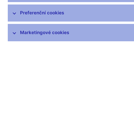
čnBlog
ČNBvlog
Preferenční cookies
ČNBpodcast
Fotogalerie
Marketingové cookies
Komentáře ČNB ke zveřejněným
statistickým údajům o inflaci a HDP
Audio, video
Prezentace pro novináře
Vystoupení, konference, semináře
Mediální karanténa
Harmonogramy a další informace
Kontakty