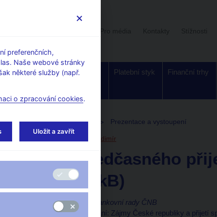
Uživatelská sekce
Stalo se
Pro média
Kontakty
Stížnosti
í preferenčních,
hlas. Naše webové stránky
Dohled a
Bankovky a
Platební styk
Finanční trhy
ak některé služby (např.
regulace
mince
maci o zpracování cookies
.
toupení, konference, semináře
Prezentace a vystoupení
s
Uložit a zavřít
17. 9. 2008
Tomšík Vladimír
Rizika předčasného přij
(pdf, 242 kB)
Vladimír Tomšík,
člen bankovní rady ČNB
Evropské fórum podnikání: Zájmy České republiky a přijetí