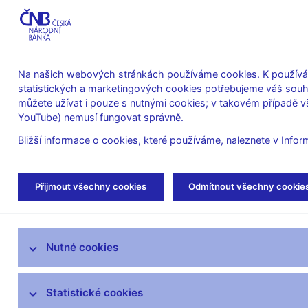
ABO-K
Na našich webových stránkách používáme cookies. K používán
statistických a marketingových cookies potřebujeme váš sou
O ČNB
Měnová
Finanční
můžete užívat i pouze s nutnými cookies; v takovém případě vš
YouTube) nemusí fungovat správně.
politika
stabilita
Bližší informace o cookies, které používáme, naleznete v
Infor
Úvod
Veřejnost
Servis pro média
Vys
Přijmout všechny cookies
Odmítnout všechny cookie
Servis pro média
Nutné cookies
Tiskové zprávy
Autorské články, rozhovory
Statistické cookies
Vystoupení a rozhovory guvernéra