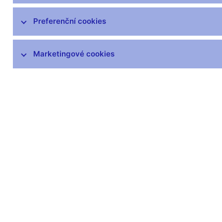
čnBlog
ČNBvlog
Preferenční cookies
ČNBpodcast
Fotogalerie
Marketingové cookies
Komentáře ČNB ke zveřejněným
statistickým údajům o inflaci a HDP
Audio, video
Prezentace pro novináře
Vystoupení, konference, semináře
Mediální karanténa
Harmonogramy a další informace
Kontakty