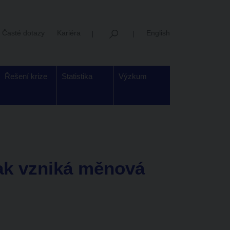
Časté dotazy
Kariéra
English
Řešení krize
Statistika
Výzkum
ak vzniká měnová