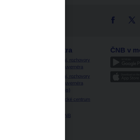
tter
odkazy
ČNB extra
ČNB v m
a
Vystoupení, rozhovory
a články guvernéra
ázky
Vystoupení, rozhovory
ajetku
a články guvernéra
ných prostor
(úplný výpis)
Návštěvnické centrum
ČNB
Historie ČNB