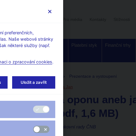
Uživatelská sekce
Stalo se
Pro média
Kontakty
Stížnosti
í preferenčních,
hlas. Naše webové stránky
Dohled a
Bankovky a
Platební styk
Finanční trhy
ak některé služby (např.
regulace
mince
maci o zpracování cookies
.
toupení, konference, semináře
Prezentace a vystoupení
s
Uložit a zavřít
20. 12. 2023
Procházka Jan
Pohled za oponu aneb j
politika (pdf, 1,6 MB)
Jan Procházka, člen bankovní rady ČNB
Podzimní seminář ČSE