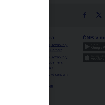
tter
odkazy
ČNB extra
ČNB v m
a
Vystoupení, rozhovory
a články guvernéra
ázky
Vystoupení, rozhovory
ajetku
a články guvernéra
ných prostor
(úplný výpis)
Návštěvnické centrum
ČNB
Historie ČNB