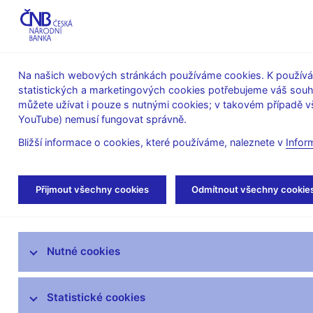
ABO-K
Na našich webových stránkách používáme cookies. K používán
statistických a marketingových cookies potřebujeme váš sou
O ČNB
Měnová
Finanční
můžete užívat i pouze s nutnými cookies; v takovém případě vš
YouTube) nemusí fungovat správně.
politika
stabilita
Bližší informace o cookies, které používáme, naleznete v
Infor
Úvod
Veřejnost
Servis pro média
Vys
Přijmout všechny cookies
Odmítnout všechny cookie
Servis pro média
Nutné cookies
Tiskové zprávy
Autorské články, rozhovory
Statistické cookies
Vystoupení a rozhovory guvernéra