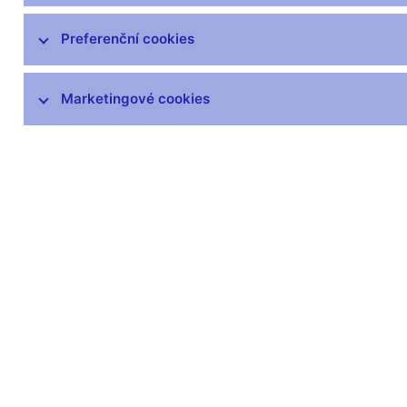
čnBlog
ČNBvlog
Preferenční cookies
ČNBpodcast
Fotogalerie
Marketingové cookies
Komentáře ČNB ke zveřejněným
statistickým údajům o inflaci a HDP
Audio, video
Prezentace pro novináře
Vystoupení, konference, semináře
Mediální karanténa
Harmonogramy a další informace
Kontakty