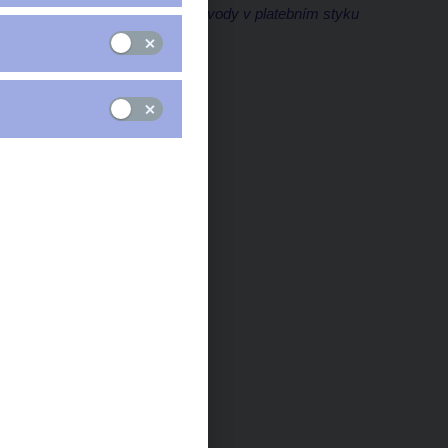
Tisková konference
Podvody v platebním styku
Praha, 3. dubna 2023