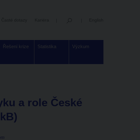
Časté dotazy
Kariéra
English
Řešení krize
Statistika
Výzkum
yku a role České
 kB)
hem