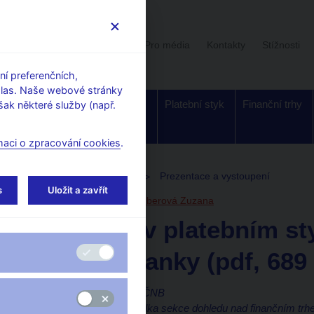
Uživatelská sekce
Stalo se
Pro média
Kontakty
Stížnosti
í preferenčních,
hlas. Naše webové stránky
Dohled a
Bankovky a
Platební styk
Finanční trhy
ak některé služby (např.
regulace
mince
maci o zpracování cookies
.
toupení, konference, semináře
Prezentace a vystoupení
s
Uložit a zavřít
3. 4. 2023
Frait Jan
Silberová Zuzana
Podvody v platebním st
národní banky (pdf, 689
Jan Frait, viceguvernér ČNB
Zuzana Silberová, ředitelka sekce dohledu nad finančním tr