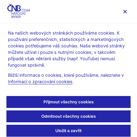
MENU
Na našich webových stránkách používáme cookies. K
používání preferenčních, statistických a marketingových
Úvod
Veřejnost
Servis pro média
cookies potřebujeme váš souhlas. Naše webové stránky
Vystoupení, konference, semináře
můžete užívat i pouze s nutnými cookies; v takovém
Prezentace a vystoupení
případě však některé služby (např. YouTube) nemusí
fungovat správně.
14. 10. 2014
Komárek Luboš
Bližší informace o cookies, které používáme, naleznete v
Měnový kurz jako další
Informaci o zpracování cookies
.
nástroj měnové politiky
Přijmout všechny cookies
ČNB (pdf, 668 kB)
Odmítnout všechny cookies
Luboš Komárek, ředitel odboru vnějších ekonomických vztahů,
Sekce měnová a statistiky
Uložit a zavřít
Fakulta sociálně ekonomická, Univerzita J. E. Purkyně