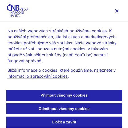
MENU
Na našich webových stránkách používáme cookies. K
používání preferenčních, statistických a marketingových
Úvod
Veřejnost
Servis pro média
cookies potřebujeme váš souhlas. Naše webové stránky
Vystoupení, konference, semináře
můžete užívat i pouze s nutnými cookies; v takovém
Prezentace a vystoupení
případě však některé služby (např. YouTube) nemusí
fungovat správně.
14. 4. 2014
Holub Tomáš
Bližší informace o cookies, které používáme, naleznete v
Kurz jako nástroj
Informaci o zpracování cookies
.
měnové politiky ČNB
Přijmout všechny cookies
(pdf, 2 MB)
Odmítnout všechny cookies
…důvody, dopady, podmínky pro ukončení
Tomáš Holub, ředitel sekce měnové a statistiky
Uložit a zavřít
Klub investorů