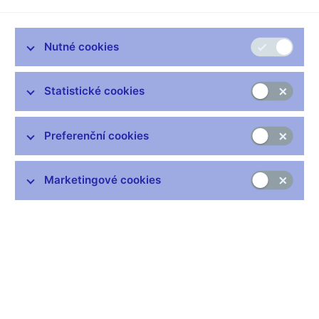
Nutné cookies
Zůstaňme v kontaktu
Newsletter
Statistické cookies
Preferenční cookies
Marketingové cookies
Nejčastější odkazy
Výměna neplatných bankovek
Informace k Sberbank CZ
Výměna poškozených peněz
Seznamy regulovaných a registrovaných subjektů
Kurzy devizového trhu