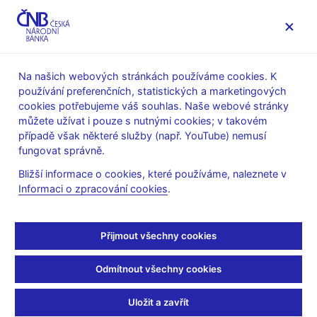
MENU
Na našich webových stránkách používáme cookies. K
používání preferenčních, statistických a marketingových
Úvod
Veřejnost
Servis pro média
cookies potřebujeme váš souhlas. Naše webové stránky
Vystoupení, konference, semináře
můžete užívat i pouze s nutnými cookies; v takovém
Prezentace a vystoupení
případě však některé služby (např. YouTube) nemusí
fungovat správně.
8. 6. 2013
Hampl Mojmír
Bližší informace o cookies, které používáme, naleznete v
Koruna a vývoj měnové
Informaci o zpracování cookies
.
politiky na našem území
Přijmout všechny cookies
(pdf, 614 kB)
Odmítnout všechny cookies
Mojmír Hampl, viceguvernér ČNB
Den otevřených dveří ČNB
Uložit a zavřít
Praha, 8. června 2013