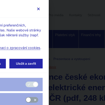
Uživatelská sekce
Stalo se
Pro média
Kontakty
Stížnosti
í preferenčních,
hlas. Naše webové stránky
Dohled a
Bankovky a
Platební styk
Finanční trhy
ak některé služby (např.
regulace
mince
maci o zpracování cookies
.
toupení, konference, semináře
Prezentace a vystoupení
s
Uložit a zavřít
17. 1. 2007
Tomšík Vladimír
Konvergence české eko
spotřeby elektrické ene
politika v ČR (pdf, 248 k