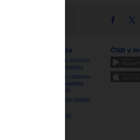
tter
odkazy
ČNB extra
ČNB v m
a
Vystoupení, rozhovory
a články guvernéra
ázky
Vystoupení, rozhovory
ajetku
a články guvernéra
ných prostor
(úplný výpis)
Návštěvnické centrum
ČNB
Historie ČNB