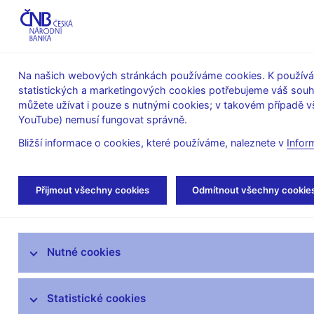
ABO-K
Na našich webových stránkách používáme cookies. K používán
statistických a marketingových cookies potřebujeme váš sou
O ČNB
Měnová
Finanční
můžete užívat i pouze s nutnými cookies; v takovém případě vš
YouTube) nemusí fungovat správně.
politika
stabilita
Bližší informace o cookies, které používáme, naleznete v
Infor
Úvod
Veřejnost
Servis pro média
Vys
Přijmout všechny cookies
Odmítnout všechny cookie
Servis pro média
Nutné cookies
Tiskové zprávy
Autorské články, rozhovory
Statistické cookies
Vystoupení a rozhovory guvernéra