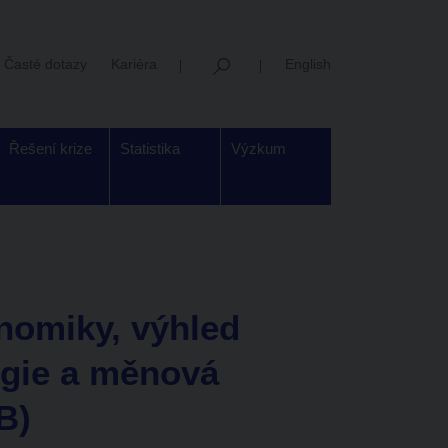
Časté dotazy
Kariéra
English
Řešení krize
Statistika
Výzkum
nomiky, výhled
rgie a měnová
B)