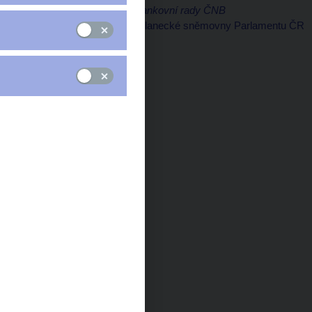
Vladimír Tomšík, člen bankovní rady ČNB
Hospodářský výbor Poslanecké sněmovny Parlamentu ČR
Praha, 17. ledna 2007