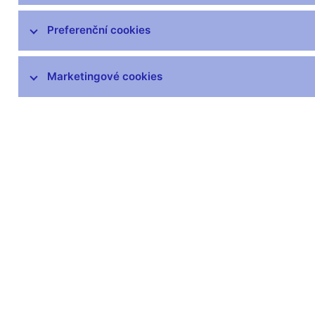
čnBlog
ČNBvlog
Preferenční cookies
ČNBpodcast
Fotogalerie
Marketingové cookies
Komentáře ČNB ke zveřejněným
statistickým údajům o inflaci a HDP
Audio, video
Prezentace pro novináře
Vystoupení, konference, semináře
Mediální karanténa
Harmonogramy a další informace
Kontakty