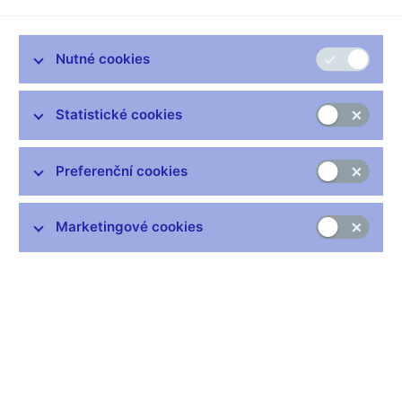
Nutné cookies
Zůstaňme v kontaktu
Newsletter
Statistické cookies
Preferenční cookies
Marketingové cookies
Nejčastější odkazy
Výměna neplatných bankovek
Informace k Sberbank CZ
Výměna poškozených peněz
Seznamy regulovaných a registrovaných subjektů
Kurzy devizového trhu