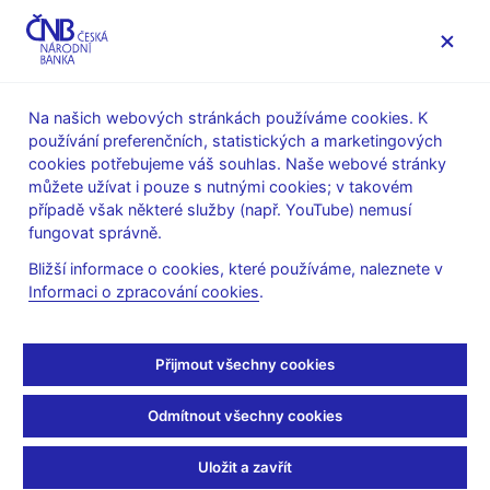
MENU
Na našich webových stránkách používáme cookies. K
používání preferenčních, statistických a marketingových
Úvod
Veřejnost
Servis pro média
cookies potřebujeme váš souhlas. Naše webové stránky
Vystoupení, konference, semináře
můžete užívat i pouze s nutnými cookies; v takovém
Prezentace a vystoupení
případě však některé služby (např. YouTube) nemusí
fungovat správně.
29. 11. 2024
Holub Tomáš
Bližší informace o cookies, které používáme, naleznete v
Kdy skončí přísná
Informaci o zpracování cookies
.
měnová politika? (pdf, 3
Přijmout všechny cookies
MB)
Odmítnout všechny cookies
Tomáš Holub, člen bankovní rady ČNB
Exportní fórum
Uložit a zavřít
Mladé Buky, 29. listopadu 2024