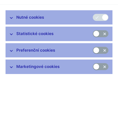
ICC Commission on Financial Services and Insurance:4th
Corporate Governance Roundtable
Praha, 18. dubna 2007
Nutné cookies
Statistické cookies
Zůstaňme v kontaktu
Newsletter
Preferenční cookies
Marketingové cookies
Nejčastější odkazy
Výměna neplatných bankovek
Informace k Sberbank CZ