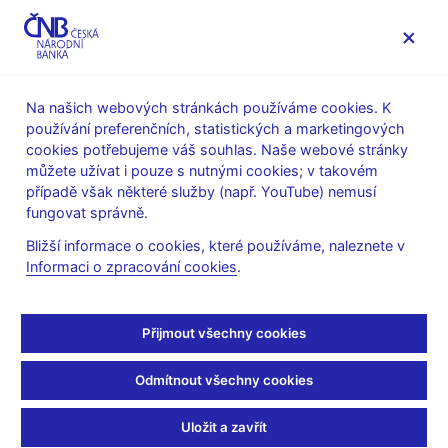
MENU
Na našich webových stránkách používáme cookies. K
používání preferenčních, statistických a marketingových
Úvod
Veřejnost
Servis pro média
cookies potřebujeme váš souhlas. Naše webové stránky
Vystoupení, konference, semináře
můžete užívat i pouze s nutnými cookies; v takovém
Prezentace a vystoupení
případě však některé služby (např. YouTube) nemusí
fungovat správně.
18. 4. 2007
Singer Miroslav
Bližší informace o cookies, které používáme, naleznete v
Kapitálový trh v ČR:
Informaci o zpracování cookies
.
Rozvoj, regulace, dohled
Přijmout všechny cookies
a corporate governance
Odmítnout všechny cookies
(pdf, 203 kB, anglicky)
Uložit a zavřít
Miroslav Singer, viceguvernér České národní banky