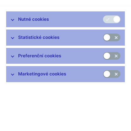
Nutné cookies
Zůstaňme v kontaktu
Newsletter
Statistické cookies
Preferenční cookies
Marketingové cookies
Nejčastější odkazy
Výměna neplatných bankovek
Informace k Sberbank CZ
Výměna poškozených peněz
Seznamy regulovaných a registrovaných subjektů
Kurzy devizového trhu