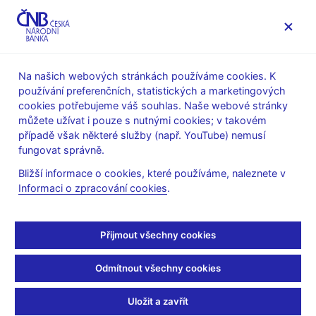
MENU
Na našich webových stránkách používáme cookies. K
používání preferenčních, statistických a marketingových
Úvod
Veřejnost
Servis pro média
cookies potřebujeme váš souhlas. Naše webové stránky
Vystoupení, konference, semináře
můžete užívat i pouze s nutnými cookies; v takovém
Prezentace a vystoupení
případě však některé služby (např. YouTube) nemusí
fungovat správně.
17. 10. 2023
Kubíček Jan
Bližší informace o cookies, které používáme, naleznete v
Jan Kubíček: Měnová
Informaci o zpracování cookies
.
politika a návrat k
Přijmout všechny cookies
normálu (pdf, 698 kB)
Odmítnout všechny cookies
Jan Kubíček, člen bankovní rady ČNB
Diskusní fórum ČNB
Uložit a zavřít
Fakulta managementu a ekonomiky Univerzity Tomáše Bati ve