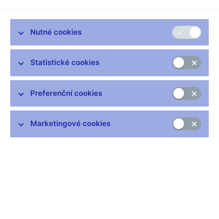
Zlíně
Zlín, 17. října 2023
Nutné cookies
Statistické cookies
Zůstaňme v kontaktu
Newsletter
Preferenční cookies
Marketingové cookies
Nejčastější odkazy
Výměna neplatných bankovek
Informace k Sberbank CZ
Výměna poškozených peněz