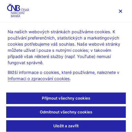
MENU
Na našich webových stránkách používáme cookies. K
používání preferenčních, statistických a marketingových
Úvod
Veřejnost
Servis pro média
cookies potřebujeme váš souhlas. Naše webové stránky
Vystoupení, konference, semináře
můžete užívat i pouze s nutnými cookies; v takovém
Prezentace a vystoupení
případě však některé služby (např. YouTube) nemusí
fungovat správně.
13. 6. 2007
Singer Miroslav
Bližší informace o cookies, které používáme, naleznete v
Integrace dohledu nad
Informaci o zpracování cookies
.
finančním trhem a hlavní
Přijmout všechny cookies
trendy finančního
Odmítnout všechny cookies
sektoru (pdf, 316 kB)
Uložit a zavřít
Miroslav Singer, viceguvernér České národní banky