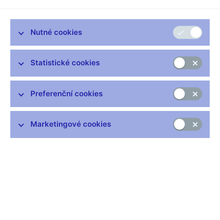
Aktuální vývoj finančních trhů, jejich regulace a dozor
Vysoká škola finanční a správní
Praha, 13. června 2007
Nutné cookies
Statistické cookies
Zůstaňme v kontaktu
Newsletter
Preferenční cookies
Marketingové cookies
Nejčastější odkazy
Výměna neplatných bankovek
Informace k Sberbank CZ