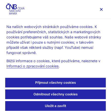
MENU
Na našich webových stránkách používáme cookies. K
používání preferenčních, statistických a marketingových
Úvod
Veřejnost
Servis pro média
cookies potřebujeme váš souhlas. Naše webové stránky
Vystoupení, konference, semináře
můžete užívat i pouze s nutnými cookies; v takovém
Prezentace a vystoupení
případě však některé služby (např. YouTube) nemusí
fungovat správně.
23. 5. 2019
Šimáček Milan
Bližší informace o cookies, které používáme, naleznete v
Finanční trhy 2019 –
Informaci o zpracování cookies
.
faktor evropské
Přijmout všechny cookies
konkurenceschopnosti
Odmítnout všechny cookies
(pdf, 869 kB)
Uložit a zavřít
Milan Šimáček, poradce bankovní rady