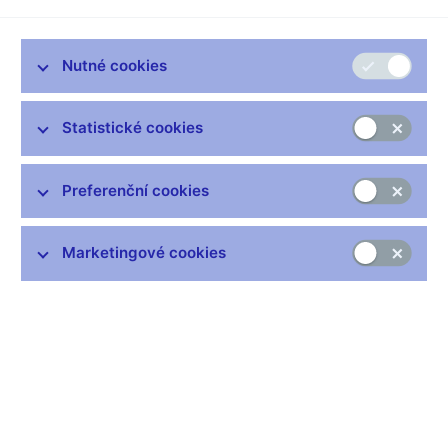
Kongresové centrum Vysoké školy finanční a správní
Praha, 23.–24. května 2019
Nutné cookies
Statistické cookies
Zůstaňme v kontaktu
Newsletter
Preferenční cookies
Marketingové cookies
Nejčastější odkazy
Výměna neplatných bankovek
Informace k Sberbank CZ
Výměna poškozených peněz