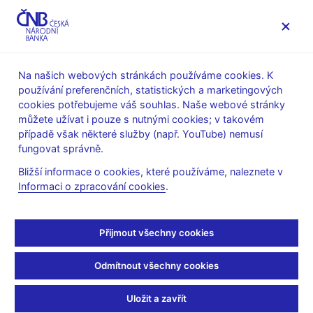
MENU
Na našich webových stránkách používáme cookies. K
používání preferenčních, statistických a marketingových
Úvod
Veřejnost
Servis pro média
cookies potřebujeme váš souhlas. Naše webové stránky
Vystoupení, konference, semináře
můžete užívat i pouze s nutnými cookies; v takovém
Prezentace a vystoupení
případě však některé služby (např. YouTube) nemusí
fungovat správně.
9. 12. 2008
Řežábek Pavel
Bližší informace o cookies, které používáme, naleznete v
Finanční krize a její
Informaci o zpracování cookies
.
dopady na reálnou
Přijmout všechny cookies
ekonomiku a zavedení
Odmítnout všechny cookies
eura v ČR (pdf, 757 kB)
Uložit a zavřít
Pavel Řežábek, člen bankovní rady ČNB