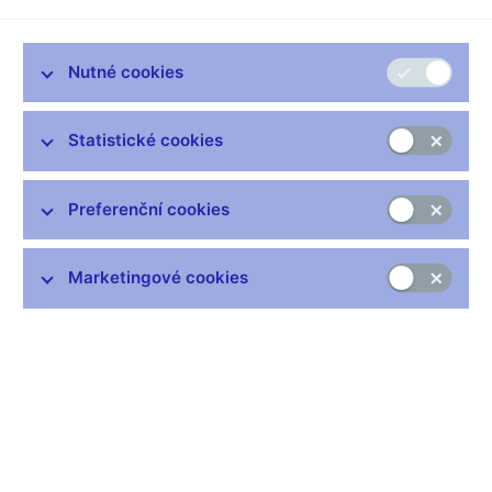
Přednáška pro Sdružení pro rozvoj Moravskoslezského kraje
Hradec nad Moravicí, 9. prosince 2008
Nutné cookies
Statistické cookies
Zůstaňme v kontaktu
Newsletter
Preferenční cookies
Marketingové cookies
Nejčastější odkazy
Výměna neplatných bankovek
Informace k Sberbank CZ
Výměna poškozených peněz