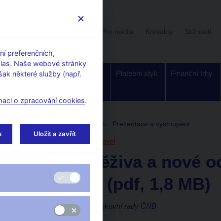
Uživatelská sekce
Stalo se
Pro média
Kontakty
Stížnosti
í preferenčních,
hlas. Naše webové stránky
Dohled a
Bankovky a
Platební styk
Finanční trhy
ak některé služby (např.
regulace
mince
maci o zpracování cookies
.
toupení, konference, semináře
Prezentace a vystoupení
s
Uložit a zavřít
30. 3. 2009
Řežábek Pavel
Emise oběživa a nové o
bankovek (pdf, 1,8 MB)
Pavel Řežábek, člen bankovní rady ČNB
Praha, 30. března 2009