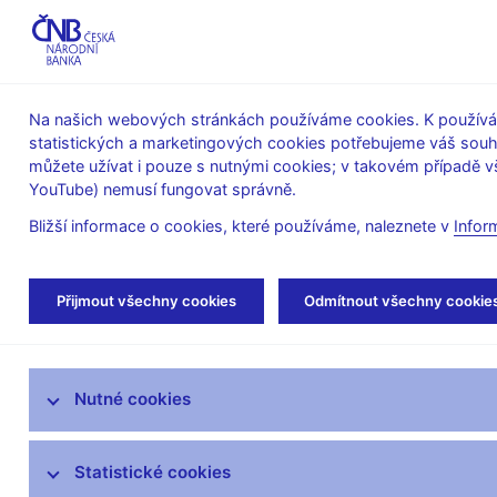
ABO-K
Na našich webových stránkách používáme cookies. K používán
statistických a marketingových cookies potřebujeme váš sou
O ČNB
Měnová
Finanční
můžete užívat i pouze s nutnými cookies; v takovém případě vš
YouTube) nemusí fungovat správně.
politika
stabilita
Bližší informace o cookies, které používáme, naleznete v
Infor
Úvod
Veřejnost
Servis pro média
Vys
Přijmout všechny cookies
Odmítnout všechny cookie
Servis pro média
Nutné cookies
Tiskové zprávy
Autorské články, rozhovory
Statistické cookies
Vystoupení a rozhovory guvernéra