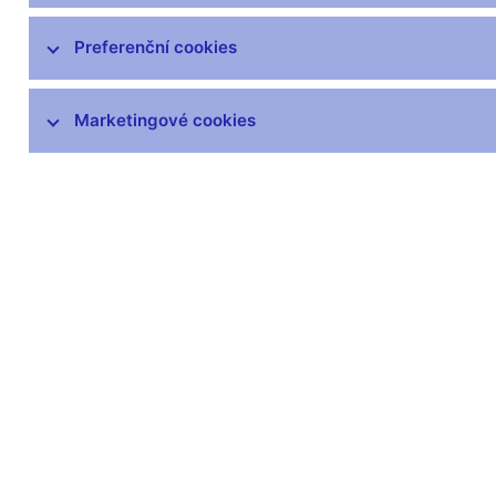
čnBlog
ČNBvlog
Preferenční cookies
ČNBpodcast
Fotogalerie
Marketingové cookies
Komentáře ČNB ke zveřejněným
statistickým údajům o inflaci a HDP
Audio, video
Prezentace pro novináře
Vystoupení, konference, semináře
Mediální karanténa
Harmonogramy a další informace
Kontakty