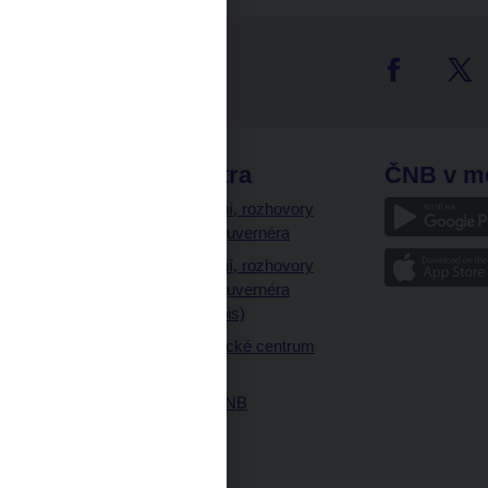
tter
odkazy
ČNB extra
ČNB v m
a
Vystoupení, rozhovory
a články guvernéra
ázky
Vystoupení, rozhovory
ajetku
a články guvernéra
ných prostor
(úplný výpis)
Návštěvnické centrum
ČNB
Historie ČNB