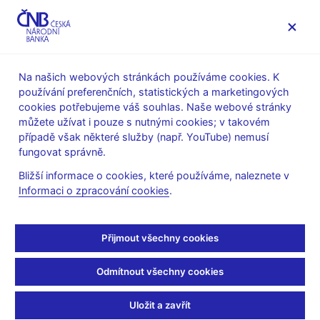
MENU
Na našich webových stránkách používáme cookies. K
používání preferenčních, statistických a marketingových
Úvod
Veřejnost
Servis pro média
cookies potřebujeme váš souhlas. Naše webové stránky
Vystoupení, konference, semináře
můžete užívat i pouze s nutnými cookies; v takovém
Prezentace a vystoupení
případě však některé služby (např. YouTube) nemusí
fungovat správně.
20. 4. 2021
Nidetzký Tomáš
Bližší informace o cookies, které používáme, naleznete v
Ekonomika & elektrokola
Informaci o zpracování cookies
.
(pdf, 433 kB)
Přijmout všechny cookies
Tomáš Nidetzký, viceguvernér ČNB
Investiční seminář České spořitelny
Odmítnout všechny cookies
20. dubna 2021
Uložit a zavřít