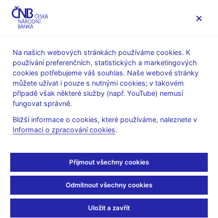
MENU
Na našich webových stránkách používáme cookies. K
používání preferenčních, statistických a marketingových
Úvod
Veřejnost
Servis pro média
cookies potřebujeme váš souhlas. Naše webové stránky
Vystoupení, konference, semináře
můžete užívat i pouze s nutnými cookies; v takovém
Prezentace a vystoupení
případě však některé služby (např. YouTube) nemusí
fungovat správně.
17. 3. 2009
Řežábek Pavel
Bližší informace o cookies, které používáme, naleznete v
Dopady finanční krize na
Informaci o zpracování cookies
.
podnikání v České
Přijmout všechny cookies
republice (pdf, 1 MB)
Odmítnout všechny cookies
Pavel Řežábek, člen bankovní rady ČNB
Prezentace pro Českou asociaci konzultačních inženýrů
Uložit a zavřít
Praha, 17. března 2009