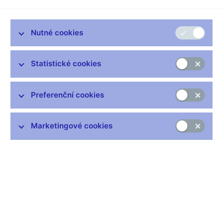
Nutné cookies
Zůstaňme v kontaktu
Newsletter
Statistické cookies
Preferenční cookies
Marketingové cookies
Nejčastější odkazy
Výměna neplatných bankovek
Informace k Sberbank CZ
Výměna poškozených peněz
Seznamy regulovaných a registrovaných subjektů
Kurzy devizového trhu