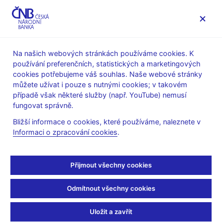
MENU
Na našich webových stránkách používáme cookies. K
používání preferenčních, statistických a marketingových
Úvod
Veřejnost
Servis pro média
cookies potřebujeme váš souhlas. Naše webové stránky
Vystoupení, konference, semináře
můžete užívat i pouze s nutnými cookies; v takovém
Prezentace a vystoupení
případě však některé služby (např. YouTube) nemusí
fungovat správně.
17. 2. 2021
Benda Vojtěch
Bližší informace o cookies, které používáme, naleznete v
Co čekat od roku 2021?
Informaci o zpracování cookies
.
(pdf, 748 kB)
Přijmout všechny cookies
Odmítnout všechny cookies
Zůstaňme v kontaktu
Newsletter
Uložit a zavřít