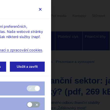
Uživatelská sekce
Stalo se
Pro média
Kontakty
Stížnosti
í preferenčních,
hlas. Naše webové stránky
Dohled a
Bankovky a
Platební styk
Finanční trhy
ak některé služby (např.
regulace
mince
maci o zpracování cookies
.
toupení, konference, semináře
Prezentace a vystoupení
s
Uložit a zavřít
5. 5. 2015
Frait Jan
Český finanční sektor: 
jak je velký? (pdf, 269 k
Jan Frait, ředitel samostatného odboru finanční stability
Emise zlaté pamětní mince „Žďákovský most“