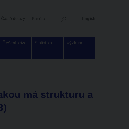
Časté dotazy
Kariéra
English
Řešení krize
Statistika
Výzkum
jakou má strukturu a
B)