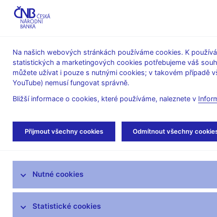
ABO-K
Na našich webových stránkách používáme cookies. K používán
statistických a marketingových cookies potřebujeme váš sou
O ČNB
Měnová
Finanční
můžete užívat i pouze s nutnými cookies; v takovém případě vš
YouTube) nemusí fungovat správně.
politika
stabilita
Bližší informace o cookies, které používáme, naleznete v
Infor
Úvod
Veřejnost
Servis pro média
Vys
Přijmout všechny cookies
Odmítnout všechny cookie
Servis pro média
Nutné cookies
Tiskové zprávy
Autorské články, rozhovory
Statistické cookies
Vystoupení a rozhovory guvernéra