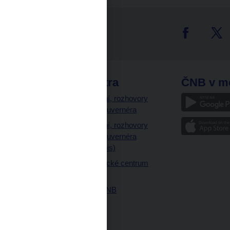
tter
odkazy
ČNB extra
ČNB v m
a
Vystoupení, rozhovory
a články guvernéra
ázky
Vystoupení, rozhovory
ajetku
a články guvernéra
ných prostor
(úplný výpis)
Návštěvnické centrum
ČNB
Historie ČNB