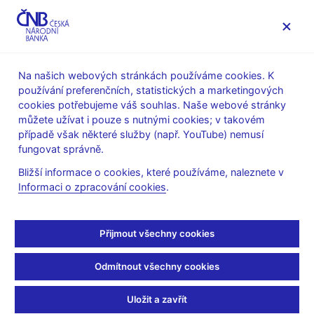
MENU
Na našich webových stránkách používáme cookies. K
používání preferenčních, statistických a marketingových
Úvod
Veřejnost
Servis pro média
cookies potřebujeme váš souhlas. Naše webové stránky
Vystoupení, konference, semináře
můžete užívat i pouze s nutnými cookies; v takovém
Prezentace a vystoupení
případě však některé služby (např. YouTube) nemusí
fungovat správně.
25. 11. 2005
Singer Miroslav
Bližší informace o cookies, které používáme, naleznete v
Česká republika a euro
Informaci o zpracování cookies
.
(pdf, 267 kB)
Přijmout všechny cookies
Miroslav Singer, viceguvernér České národní banky
Seminář pro novináře
Odmítnout všechny cookies
25. listopadu 2005
Uložit a zavřít