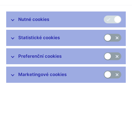
Nutné cookies
Zůstaňme v kontaktu
Newsletter
Statistické cookies
Preferenční cookies
Marketingové cookies
Nejčastější odkazy
Výměna neplatných bankovek
Informace k Sberbank CZ
Výměna poškozených peněz
Seznamy regulovaných a registrovaných subjektů
Kurzy devizového trhu