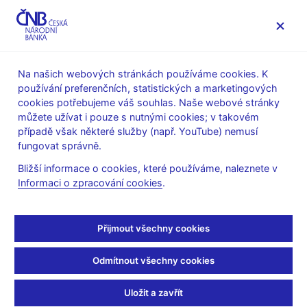
MENU
Na našich webových stránkách používáme cookies. K
používání preferenčních, statistických a marketingových
Úvod
Veřejnost
Servis pro média
cookies potřebujeme váš souhlas. Naše webové stránky
Vystoupení, konference, semináře
můžete užívat i pouze s nutnými cookies; v takovém
Prezentace a vystoupení
případě však některé služby (např. YouTube) nemusí
fungovat správně.
17. 2. 2009
Zamrazilová Eva
Bližší informace o cookies, které používáme, naleznete v
Česká ekonomika v
Informaci o zpracování cookies
.
podmínkách globální
Přijmout všechny cookies
krize (pdf, 334 kB)
Odmítnout všechny cookies
Eva Zamrazilová, členka bankovní rady ČNB
ČBA
Uložit a zavřít
Praha, 17. února 2009