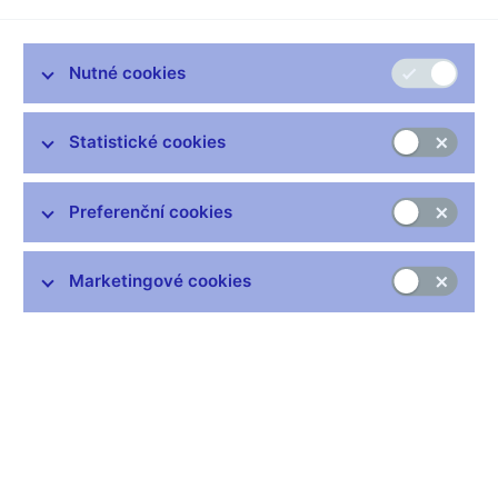
Nutné cookies
Zůstaňme v kontaktu
Newsletter
Statistické cookies
Preferenční cookies
Marketingové cookies
Nejčastější odkazy
Výměna neplatných bankovek
Informace k Sberbank CZ
Výměna poškozených peněz
Seznamy regulovaných a registrovaných subjektů
Kurzy devizového trhu