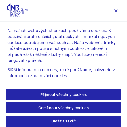
MENU
Na našich webových stránkách používáme cookies. K
používání preferenčních, statistických a marketingových
Úvod
Veřejnost
Servis pro média
cookies potřebujeme váš souhlas. Naše webové stránky
Vystoupení, konference, semináře
můžete užívat i pouze s nutnými cookies; v takovém
Prezentace a vystoupení
případě však některé služby (např. YouTube) nemusí
fungovat správně.
20. 11. 2014
Holub Tomáš
Bližší informace o cookies, které používáme, naleznete v
Česká ekonomika rok po
Informaci o zpracování cookies
.
oslabení koruny (pdf, 629
Přijmout všechny cookies
kB)
Odmítnout všechny cookies
Tomáš Holub, ředitel sekce měnové a statistiky
Treasury seminář 2014 UniCredit Bank
Uložit a zavřít
Hluboká nad Vltavou, 20. listopad 2014