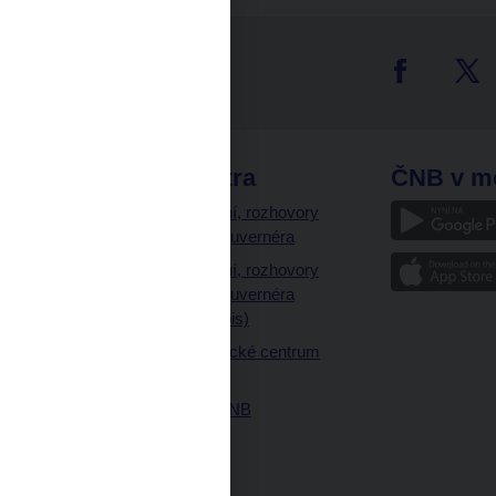
tter
odkazy
ČNB extra
ČNB v m
a
Vystoupení, rozhovory
a články guvernéra
ázky
Vystoupení, rozhovory
ajetku
a články guvernéra
ných prostor
(úplný výpis)
Návštěvnické centrum
ČNB
Historie ČNB