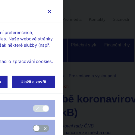
Uživatelská sekce
Stalo se
Pro média
Kontakty
Stížnosti
í preferenčních,
hlas. Naše webové stránky
Dohled a
Bankovky a
Platební styk
Finanční trhy
ak některé služby (např.
regulace
mince
maci o zpracování cookies
.
toupení, konference, semináře
Prezentace a vystoupení
s
Uložit a zavřít
15. 9. 2020
Dědek Oldřich
ČNB v době koronavirové
(pdf, 635 kB)
Oldřich Dědek, člen bankovní rady ČNB
Konference Rozpočet a finanční vize měst a obcí