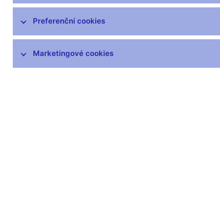
čnBlog
ČNBvlog
Preferenční cookies
ČNBpodcast
Fotogalerie
Marketingové cookies
Komentáře ČNB ke zveřejněným
statistickým údajům o inflaci a HDP
Audio, video
Prezentace pro novináře
Vystoupení, konference, semináře
Mediální karanténa
Harmonogramy a další informace
Kontakty