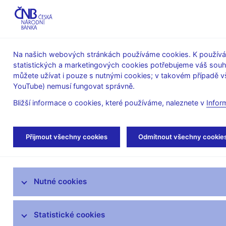
ABO-K
Na našich webových stránkách používáme cookies. K používán
statistických a marketingových cookies potřebujeme váš sou
O ČNB
Měnová
Finanční
můžete užívat i pouze s nutnými cookies; v takovém případě vš
YouTube) nemusí fungovat správně.
politika
stabilita
Bližší informace o cookies, které používáme, naleznete v
Infor
Úvod
Veřejnost
Servis pro média
Vys
Přijmout všechny cookies
Odmítnout všechny cookie
Servis pro média
Nutné cookies
Tiskové zprávy
Autorské články, rozhovory
Statistické cookies
Vystoupení a rozhovory guvernéra