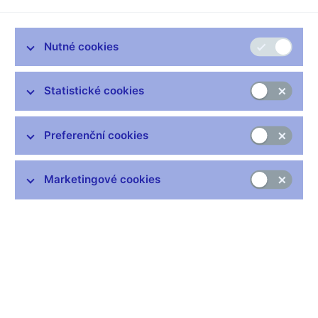
Nutné cookies
Zůstaňme v kontaktu
Newsletter
Statistické cookies
Preferenční cookies
Marketingové cookies
Nejčastější odkazy
Výměna neplatných bankovek
Informace k Sberbank CZ
Výměna poškozených peněz
Seznamy regulovaných a registrovaných subjektů
Kurzy devizového trhu