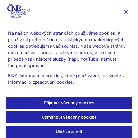
MENU
Na našich webových stránkách používáme cookies. K
používání preferenčních, statistických a marketingových
Úvod
Veřejnost
Servis pro média
cookies potřebujeme váš souhlas. Naše webové stránky
Vystoupení, konference, semináře
můžete užívat i pouze s nutnými cookies; v takovém
Prezentace a vystoupení
případě však některé služby (např. YouTube) nemusí
fungovat správně.
4. 11. 2015
Hampl Mojmír
Bližší informace o cookies, které používáme, naleznete v
Bankovní unie:
Informaci o zpracování cookies
.
Perspektiva státu mimo
Přijmout všechny cookies
SSM (pdf, 324 kB)
Odmítnout všechny cookies
Mojmír Hampl, viceguvernér ČNB
Ekonomická fakulta Jihočeské univerzity
Uložit a zavřít
České Budějovice, 4. listopadu 2015