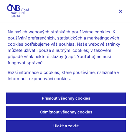
MENU
Na našich webových stránkách používáme cookies. K
používání preferenčních, statistických a marketingových
Úvod
Veřejnost
Servis pro média
cookies potřebujeme váš souhlas. Naše webové stránky
Vystoupení, konference, semináře
můžete užívat i pouze s nutnými cookies; v takovém
Prezentace a vystoupení
případě však některé služby (např. YouTube) nemusí
fungovat správně.
29. 10. 2012
Tomšík Vladimír
Bližší informace o cookies, které používáme, naleznete v
Bankovní unie: „One
Informaci o zpracování cookies
.
Size Fits All?“ (pdf, 274
Přijmout všechny cookies
kB)
Odmítnout všechny cookies
Vladimír Tomšík, viceguvernér ČNB
Seminář Centra pro ekonomiku a politiku
Uložit a zavřít
Praha, 29. října 2012