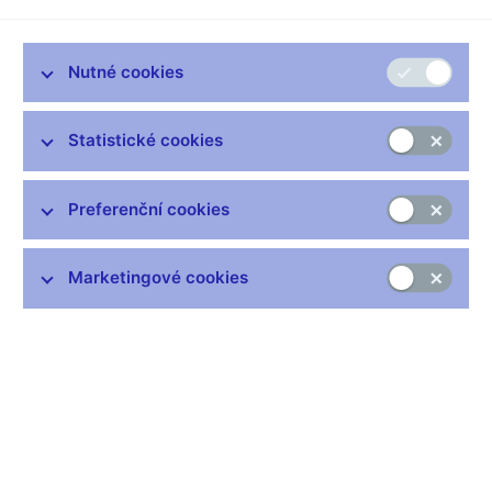
Nutné cookies
Zůstaňme v kontaktu
Newsletter
Statistické cookies
Preferenční cookies
Marketingové cookies
Nejčastější odkazy
Výměna neplatných bankovek
Informace k Sberbank CZ
Výměna poškozených peněz
Seznamy regulovaných a registrovaných subjektů
Kurzy devizového trhu