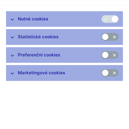
Nutné cookies
Zůstaňme v kontaktu
Newsletter
Statistické cookies
Preferenční cookies
Marketingové cookies
Nejčastější odkazy
Výměna neplatných bankovek
Informace k Sberbank CZ
Výměna poškozených peněz
Seznamy regulovaných a registrovaných subjektů
Kurzy devizového trhu