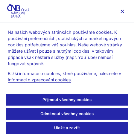
MENU
Na našich webových stránkách používáme cookies. K
používání preferenčních, statistických a marketingových
Úvod
Veřejnost
Servis pro média
cookies potřebujeme váš souhlas. Naše webové stránky
Vystoupení, konference, semináře
můžete užívat i pouze s nutnými cookies; v takovém
Prezentace a vystoupení
případě však některé služby (např. YouTube) nemusí
fungovat správně.
6. 10. 2009
Singer Miroslav
Bližší informace o cookies, které používáme, naleznete v
Bankovní sektor v době
Informaci o zpracování cookies
.
krize z hlediska finanční
Přijmout všechny cookies
stability (pdf, 333 kB)
Odmítnout všechny cookies
Miroslav Singer, viceguvernér ČNB
91. Žofínské fórum
Uložit a zavřít
Praha, 6. října 2009