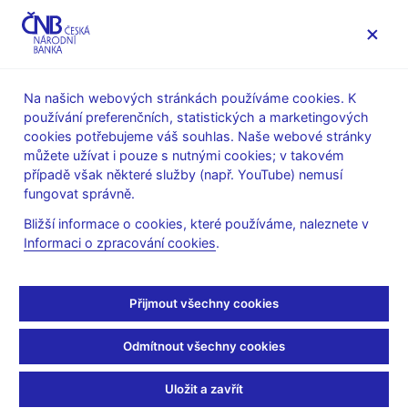
MENU
Na našich webových stránkách používáme cookies. K
používání preferenčních, statistických a marketingových
Úvod
Veřejnost
Servis pro média
cookies potřebujeme váš souhlas. Naše webové stránky
Vystoupení, konference, semináře
můžete užívat i pouze s nutnými cookies; v takovém
Prezentace a vystoupení
případě však některé služby (např. YouTube) nemusí
fungovat správně.
15. 3. 2016
Hampl Mojmír
Bližší informace o cookies, které používáme, naleznete v
Bankovní regulace –
Informaci o zpracování cookies
.
ochrana spotřebitelů
Přijmout všechny cookies
nebo brzda vývoje? (pdf,
Odmítnout všechny cookies
253 kB)
Uložit a zavřít
Mojmír Hampl, viceguvernér ČNB