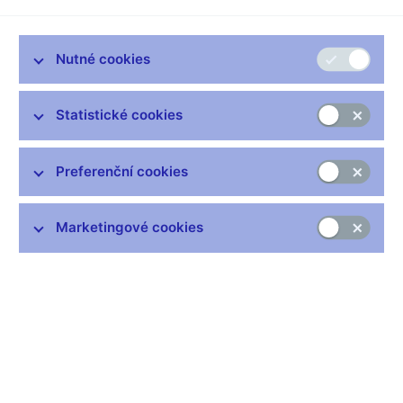
Hotel Augustine
Praha, 15. března 2016
Nutné cookies
Statistické cookies
Zůstaňme v kontaktu
Newsletter
Preferenční cookies
Marketingové cookies
Nejčastější odkazy
Výměna neplatných bankovek
Informace k Sberbank CZ
Výměna poškozených peněz