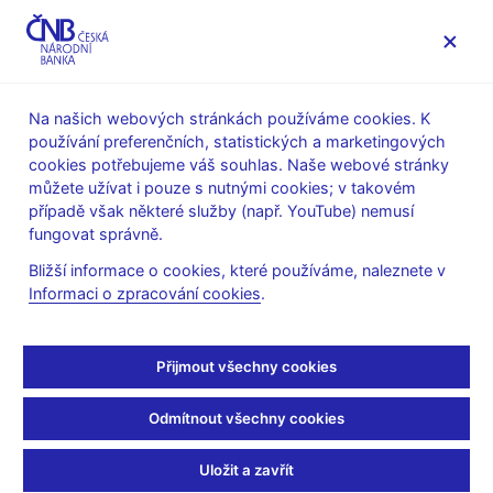
MENU
Na našich webových stránkách používáme cookies. K
používání preferenčních, statistických a marketingových
Úvod
Veřejnost
Servis pro média
cookies potřebujeme váš souhlas. Naše webové stránky
Vystoupení, konference, semináře
můžete užívat i pouze s nutnými cookies; v takovém
Prezentace a vystoupení
případě však některé služby (např. YouTube) nemusí
fungovat správně.
9. 1. 2012
Řežábek Pavel
Bližší informace o cookies, které používáme, naleznete v
Aktuální situace a výhled
Informaci o zpracování cookies
.
české ekonomiky (pdf,
Přijmout všechny cookies
370 kB)
Odmítnout všechny cookies
Pavel Řežábek, člen bankovní rady ČNB
Podnikatelské fórum 2012
Uložit a zavřít
Český Krumlov, 9. ledna 2012