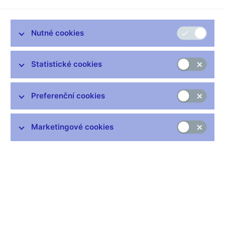
Nutné cookies
Zůstaňme v kontaktu
Newsletter
Statistické cookies
Preferenční cookies
Marketingové cookies
Nejčastější odkazy
Výměna neplatných bankovek
Informace k Sberbank CZ
Výměna poškozených peněz
Seznamy regulovaných a registrovaných subjektů
Kurzy devizového trhu