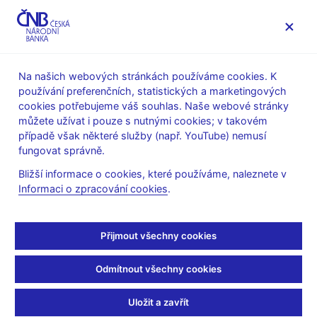
MENU
Na našich webových stránkách používáme cookies. K
používání preferenčních, statistických a marketingových
Úvod
Veřejnost
Servis pro média
cookies potřebujeme váš souhlas. Naše webové stránky
Vystoupení, konference, semináře
můžete užívat i pouze s nutnými cookies; v takovém
Prezentace a vystoupení
případě však některé služby (např. YouTube) nemusí
fungovat správně.
25. 10. 2016
Tomšík Vladimír
Bližší informace o cookies, které používáme, naleznete v
10 let sjednoceného
Informaci o zpracování cookies
.
dohledu nad finančním
Přijmout všechny cookies
trhem v ČNB (pdf, 174
Odmítnout všechny cookies
kB)
Uložit a zavřít
Vladimír Tomšík, viceguvernér ČNB