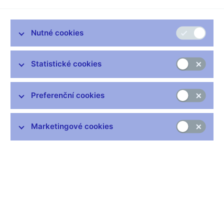
Konference 10 let dohledu ČNB
Praha, 25. října 2016
Nutné cookies
Statistické cookies
Zůstaňme v kontaktu
Newsletter
Preferenční cookies
Marketingové cookies
Nejčastější odkazy
Výměna neplatných bankovek
Informace k Sberbank CZ
Výměna poškozených peněz