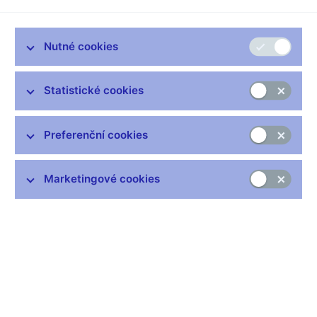
nad očekáváním ČNB
Podle dnes zveřejněných údajů vzrostla cenová hladina v
Nutné cookies
prosinci 2013 meziročně o 1,4 %. Měnověpolitická inflace, tj.
inflace očištěná o primární dopady změn nepřímých daní,
dosáhla 0,6 %. Stále se tedy nacházela znatelně pod dolní
Statistické cookies
hranicí tolerančního pásma cíle ČNB.
Celková meziroční inflace byla v prosinci loňského roku o 0,1
Preferenční cookies
procentního bodu vyšší oproti očekávání ČNB založeném na
scénáři používání kurzu jako dalšího nástroje uvolňování
měnové politiky. Za touto drobnou odchylkou stál poněkud
Marketingové cookies
rychlejší než očekávaný meziroční růst cen potravin a
pohonných hmot. Ve stejném směru působil také nepatrně
mírnější meziroční pokles cen v segmentu korigované inflace
bez pohonných hmot ve srovnání s očekáváním ČNB. Ceny v
tomto okruhu zboží a služeb však dlouhodobě klesají a odrážejí
přetrvávající výrazný útlum domácí ekonomiky včetně
pomalého růstu mezd v podnikatelské sféře. Naopak
regulované ceny vzrostly v prosinci meziročně o něco pomaleji,
než ČNB očekávala. Dopady změn nepřímých daní se v