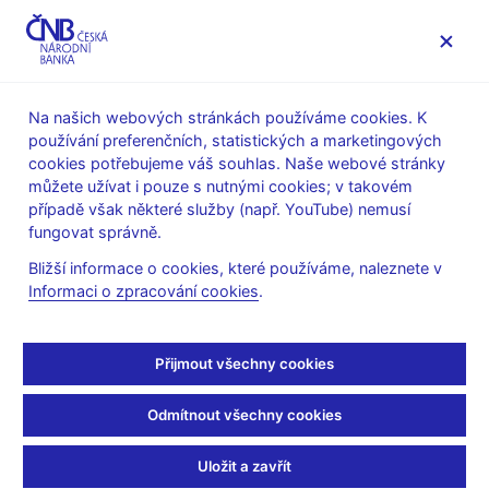
MENU
Na našich webových stránkách používáme cookies. K
používání preferenčních, statistických a marketingových
Úvod
Veřejnost
Servis pro média
cookies potřebujeme váš souhlas. Naše webové stránky
Komentáře ČNB ke zveřejněným statistickým údajům o
můžete užívat i pouze s nutnými cookies; v takovém
inflaci a HDP
případě však některé služby (např. YouTube) nemusí
fungovat správně.
9. 1. 2014
Komentář ČNB ke
Bližší informace o cookies, které používáme, naleznete v
Informaci o zpracování cookies
.
zveřejněným údajům o
Přijmout všechny cookies
vývoji inflace v prosinci
2013
Odmítnout všechny cookies
Uložit a zavřít
Inflace v prosinci loňského roku nepatrně