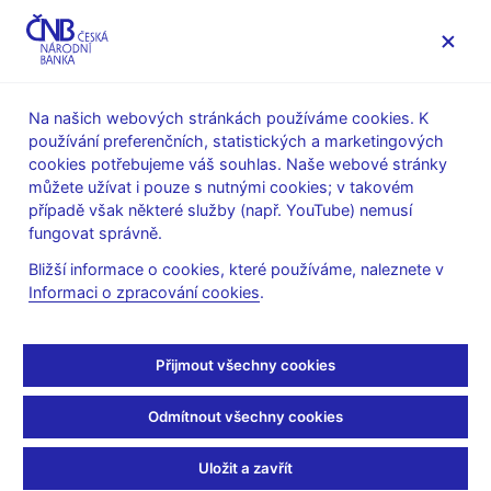
MENU
Na našich webových stránkách používáme cookies. K
používání preferenčních, statistických a marketingových
Úvod
Veřejnost
Servis pro média
cookies potřebujeme váš souhlas. Naše webové stránky
Komentáře ČNB ke zveřejněným statistickým údajům o
můžete užívat i pouze s nutnými cookies; v takovém
inflaci a HDP
případě však některé služby (např. YouTube) nemusí
fungovat správně.
10. 6. 2013
Komentář ČNB ke
Bližší informace o cookies, které používáme, naleznete v
Informaci o zpracování cookies
.
zveřejněným údajům o
Přijmout všechny cookies
vývoji inflace v květnu
2013
Odmítnout všechny cookies
Uložit a zavřít
Inflace v květnu pod prognózou ČNB