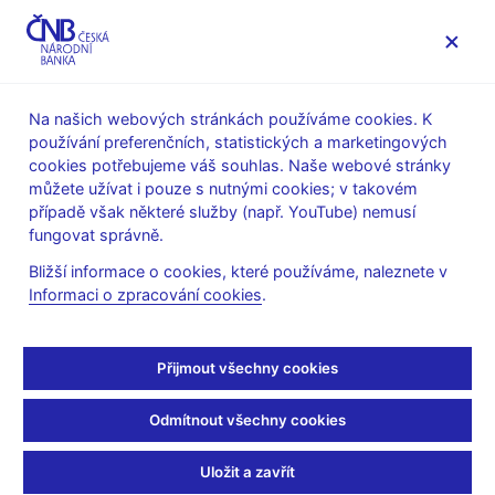
MENU
Na našich webových stránkách používáme cookies. K
používání preferenčních, statistických a marketingových
Úvod
Veřejnost
Servis pro média
cookies potřebujeme váš souhlas. Naše webové stránky
Komentáře ČNB ke zveřejněným statistickým údajům o
můžete užívat i pouze s nutnými cookies; v takovém
inflaci a HDP
případě však některé služby (např. YouTube) nemusí
fungovat správně.
9. 3. 2012
Komentář ČNB ke
Bližší informace o cookies, které používáme, naleznete v
Informaci o zpracování cookies
.
zveřejněným údajům o
Přijmout všechny cookies
vývoji inflace v únoru
2012
Odmítnout všechny cookies
Uložit a zavřít
Inflace v únoru 2012 nad prognózou ČNB