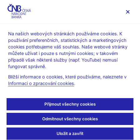
MENU
Na našich webových stránkách používáme cookies. K
používání preferenčních, statistických a marketingových
Úvod
Veřejnost
Servis pro média
cookies potřebujeme váš souhlas. Naše webové stránky
Komentáře ČNB ke zveřejněným statistickým údajům o
můžete užívat i pouze s nutnými cookies; v takovém
inflaci a HDP
případě však některé služby (např. YouTube) nemusí
fungovat správně.
9. 1. 2012
Komentář ČNB ke
Bližší informace o cookies, které používáme, naleznete v
Informaci o zpracování cookies
.
zveřejněným údajům o
Přijmout všechny cookies
vývoji inflace v prosinci
2011
Odmítnout všechny cookies
Uložit a zavřít
Inflace v prosinci 2011 výrazně nad prognózou ČNB