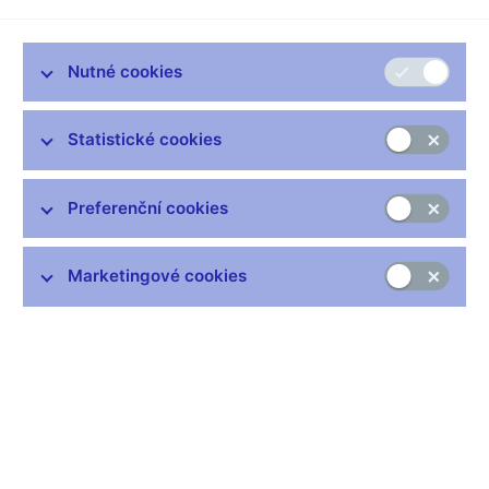
ČNB
Podle dnes zveřejněných údajů vzrostla cenová hladina v
Nutné cookies
prosinci 2009 meziročně o 1,0 %. Inflace se tak po listopadové
hodnotě ve výši 0,5 % dále zvýšila. I přes svůj nárůst se inflace
pohybovala pod spodním okrajem tolerančního pásma okolo 3%
Statistické cookies
cíle, platného do konce roku 2009. Ve srovnání s novým 2%
inflačním cílem, platným od začátku roku 2010, byla inflace na
spodním okraji tolerančního pásma.
Preferenční cookies
V porovnání s aktuální prognózou ČNB byla celková meziroční
inflace v prosinci 2009 o 0,5 procentního bodu vyšší, přičemž
Marketingové cookies
velká část této odchylky vznikla již v předchozích dvou
měsících. Za odchylkou prosincové inflace od prognózy stály
zejména vyšší ceny pohonných hmot v důsledku rostoucích
cen ropy, menší než předpokládaný pokles cen potravin a
menší pokles jádrové složky inflace – korigované inflace bez
pohonných hmot. K odchylce mírně přispěly i regulované ceny,
které se od prognózy odchýlily již v říjnu.
Přes odchylku od prognózy je pozorovaný cenový vývoj v