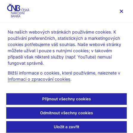
MENU
Na našich webových stránkách používáme cookies. K
používání preferenčních, statistických a marketingových
Úvod
Veřejnost
Servis pro média
cookies potřebujeme váš souhlas. Naše webové stránky
Komentáře ČNB ke zveřejněným statistickým údajům o
můžete užívat i pouze s nutnými cookies; v takovém
inflaci a HDP
případě však některé služby (např. YouTube) nemusí
fungovat správně.
11. 1. 2010
Komentář ČNB ke
Bližší informace o cookies, které používáme, naleznete v
Informaci o zpracování cookies
.
zveřejněným údajům o
Přijmout všechny cookies
vývoji inflace v prosinci
2009
Odmítnout všechny cookies
Uložit a zavřít
Inflace na konci roku 2009 nad prognózou